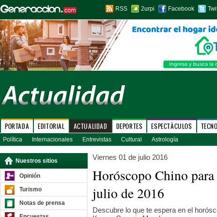
RSS
2urpi
Facebook
Twi
PORTADA
EDITORIAL
ACTUALIDAD
DEPORTES
ESPECTÁCULOS
TECN
Política
Internacionales
Entrevistas
Cultural
Astrología
Viernes 01 de julio 2016
Nuestros sitios
Horóscopo Chino para 
Opinión
julio de 2016
Turismo
Notas de prensa
Descubre lo que te espera en el horósco
Encuestas