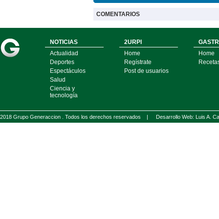
COMENTARIOS
NOTICIAS
2URPI
GASTR
Actualidad
Home
Home
Deportes
Regístrate
Receta
Espectáculos
Post de usuarios
Salud
Ciencia y
tecnología
2018 Grupo Generaccion . Todos los derechos reservados |
Desarrollo Web: Luis A.