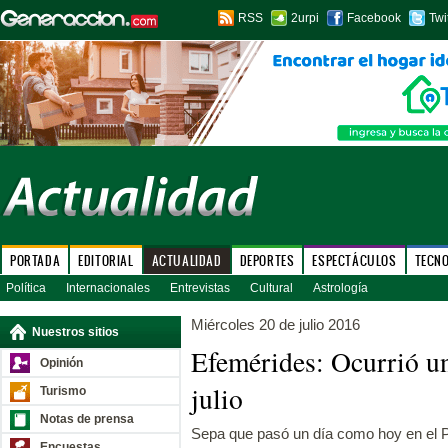
RSS
2urpi
Facebook
Twi
PORTADA
EDITORIAL
ACTUALIDAD
DEPORTES
ESPECTÁCULOS
TECN
Política
Internacionales
Entrevistas
Cultural
Astrología
Miércoles 20 de julio 2016
Nuestros sitios
Efemérides: Ocurrió u
Opinión
julio
Turismo
Notas de prensa
Sepa que pasó un día como hoy en el P
Encuestas