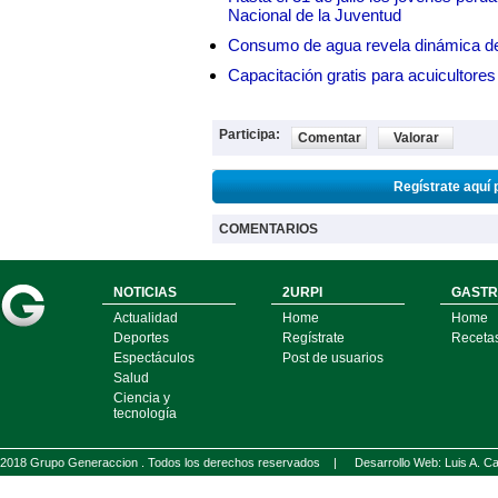
Nacional de la Juventud
Consumo de agua revela dinámica d
Capacitación gratis para acuicul
Participa:
Comentar
Valorar
Regístrate aquí 
COMENTARIOS
NOTICIAS
2URPI
GASTR
Actualidad
Home
Home
Deportes
Regístrate
Receta
Espectáculos
Post de usuarios
Salud
Ciencia y
tecnología
2018 Grupo Generaccion . Todos los derechos reservados |
Desarrollo Web: Luis A.