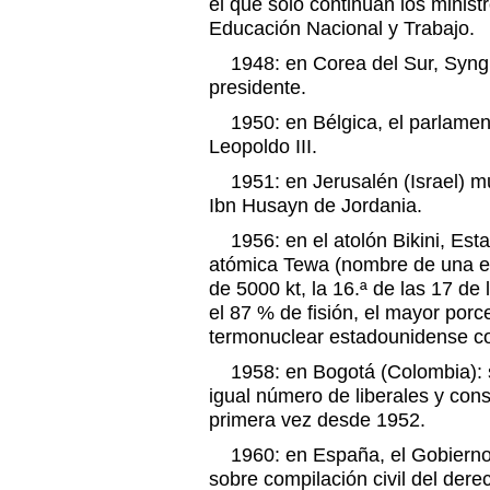
el que solo continúan los minis
Educación Nacional y Trabajo.
1948: en Corea del Sur, Syn
presidente.
1950: en Bélgica, el parlamento
Leopoldo III.
1951: en Jerusalén (Israel) mu
Ibn Husayn de Jordania.
1956: en el atolón Bikini, Est
atómica Tewa (nombre de una et
de 5000 kt, la 16.ª de las 17 d
el 87 % de fisión, el mayor porc
termonuclear estadounidense c
1958: en Bogotá (Colombia): s
igual número de liberales y con
primera vez desde 1952.
1960: en España, el Gobierno 
sobre compilación civil del dere