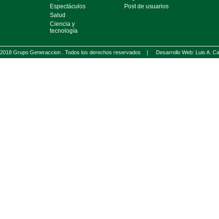
Espectáculos
Post de usuarios
Salud
Ciencia y
tecnología
2018 Grupo Generaccion . Todos los derechos reservados |
Desarrollo Web: Luis A.