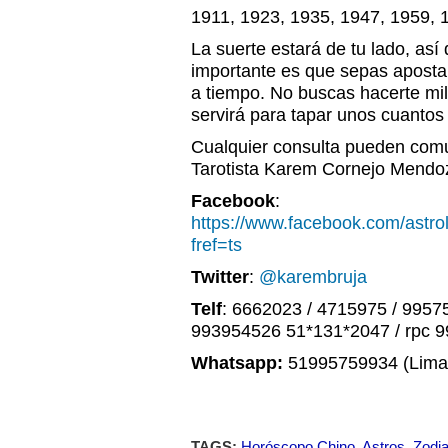
1911, 1923, 1935, 1947, 1959, 
La suerte estará de tu lado, así 
importante es que sepas apostar 
a tiempo. No buscas hacerte mil
servirá para tapar unos cuantos
Cualquier consulta pueden comu
Tarotista Karem Cornejo Mendo
Facebook
:
https://www.facebook.com/astr
fref=ts
Twitter
:
@karembruja
Telf
: 6662023 / 4715975 / 9957
993954526 51*131*2047 / rpc 
Whatsapp:
51995759934 (Lima,
TAGS:
Horóscopo Chino
,
Astros
,
Zodi