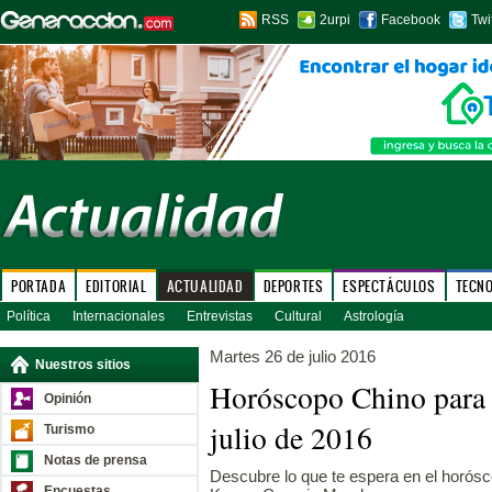
RSS
2urpi
Facebook
Twi
PORTADA
EDITORIAL
ACTUALIDAD
DEPORTES
ESPECTÁCULOS
TECN
Política
Internacionales
Entrevistas
Cultural
Astrología
Martes 26 de julio 2016
Nuestros sitios
Horóscopo Chino para 
Opinión
julio de 2016
Turismo
Notas de prensa
Descubre lo que te espera en el horósco
Encuestas