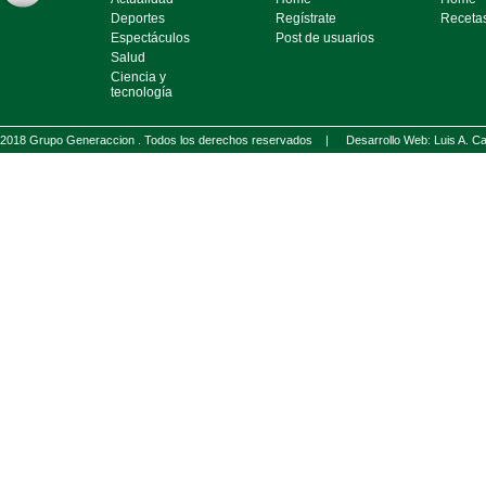
Deportes
Regístrate
Receta
Espectáculos
Post de usuarios
Salud
Ciencia y
tecnología
2018 Grupo Generaccion . Todos los derechos reservados |
Desarrollo Web: Luis A.