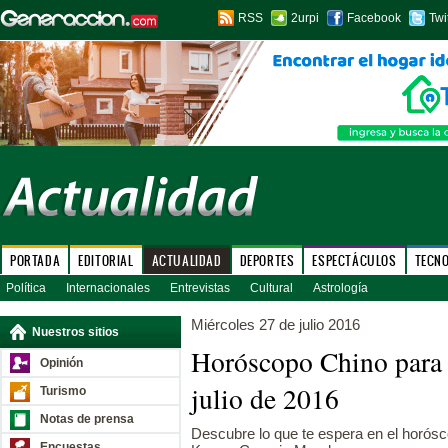
RSS
2urpi
Facebook
Twi
PORTADA
EDITORIAL
ACTUALIDAD
DEPORTES
ESPECTÁCULOS
TECN
Política
Internacionales
Entrevistas
Cultural
Astrología
Miércoles 27 de julio 2016
Nuestros sitios
Horóscopo Chino para 
Opinión
julio de 2016
Turismo
Notas de prensa
Descubre lo que te espera en el horósco
Encuestas