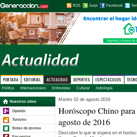
RSS
2urpi
Facebook
Twi
PORTADA
EDITORIAL
ACTUALIDAD
DEPORTES
ESPECTÁCULOS
TECN
Política
Internacionales
Entrevistas
Cultural
Astrología
Martes 02 de agosto 2016
Nuestros sitios
Horóscopo Chino para 
Opinión
agosto de 2016
Turismo
Notas de prensa
Descubre lo que te espera en el horósco
Encuestas