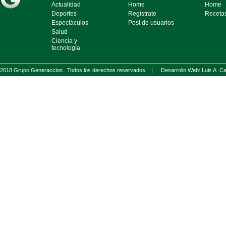
Actualidad
Home
Home
Deportes
Regístrate
Receta
Espectáculos
Post de usuarios
Salud
Ciencia y
tecnología
2018 Grupo Generaccion . Todos los derechos reservados |
Desarrollo Web: Luis A.