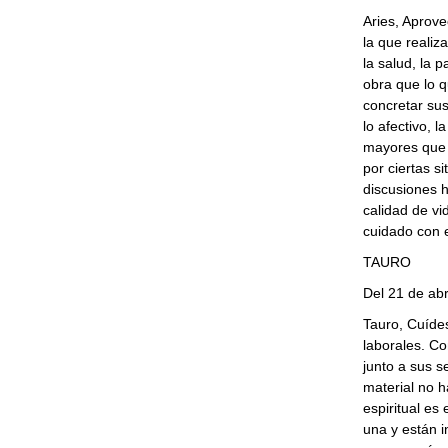
Aries, Aprov
la que realiza
la salud, la 
obra que lo 
concretar su
lo afectivo, 
mayores que 
por ciertas s
discusiones 
calidad de v
cuidado con 
TAURO
Del 21 de abr
Tauro, Cuíde
laborales. C
junto a sus s
material no h
espiritual es
una y están i