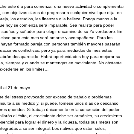
eche este día para comenzar una nueva actividad o complementar
, con objetivos claros de progresar a cualquier nivel que elija: en
pareja, los estudios, las finanzas o la belleza. Ponga manos a la
que hoy se comienza será imparable. Sea realista para poder
s sueños y soñador para elegir encamino de su Yo verdadero. En
la clave para este mes será amarse y acompañarse. Para los
hayan formado pareja con personas también mayores pasarán
ituaciones conflictivas, pero ya para mediados de mes estas
habrán desaparecido. Habrá oportunidades hoy para mejorar su
ida, siempre y cuando se mantengas en movimiento. No obstante
excederse en los límites…
il al 21 de mayo
se del stress provocado por exceso de trabajo o problemas
onsulte a su médico y, si puede, tómese unos días de descanso
eres queridos. Si trabaja únicamente en la concreción del poder
allarás el éxito, el crecimiento debe ser armónico, su crecimiento
 esencial para lograr el dinero y la riqueza, todas sus metas son
ntegradas a su ser integral. Los nativos que estén solos,