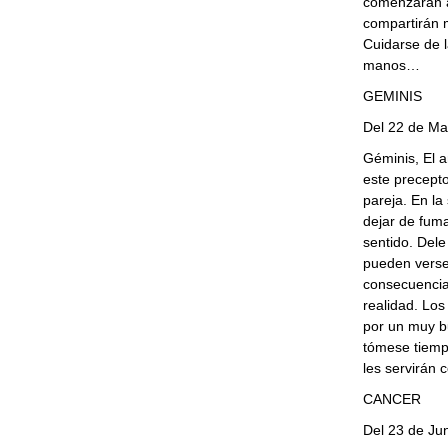
comenzarán a
compartirán 
Cuidarse de l
manos…
GEMINIS
Del 22 de Ma
Géminis, El 
este precepto
pareja. En la
dejar de fum
sentido. Dele
pueden verse
consecuencias
realidad. Los
por un muy b
tómese tiempo
les servirán 
CANCER
Del 23 de Jun