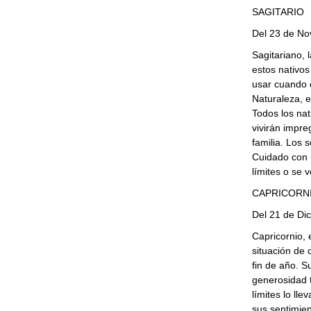
SAGITARIO
Del 23 de No
Sagitariano, 
estos nativos
usar cuando e
Naturaleza, e
Todos los nat
vivirán impre
familia. Los 
Cuidado con l
límites o se 
CAPRICORN
Del 21 de Di
Capricornio, 
situación de 
fin de año. S
generosidad t
límites lo lle
sus sentimien