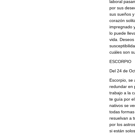
laboral pasa
por sus dese
sus sueños y
corazón solit
impregnado y
lo puede llev
vida. Deseos 
susceptibilid
cuáles son su
ESCORPIO
Del 24 de Oc
Escorpio, se
redundar en p
trabajo a la 
te guía por e
nativos se v
todas formas 
resuelvan a t
por los astro
si están solo