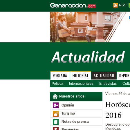
RSS
PORTADA
EDITORIAL
ACTUALIDAD
DEPOR
Política
Internacionales
Entrevistas
Cult
Viernes 26 de 
Nuestros sitios
Horósco
Opinión
2016
Turismo
Notas de prensa
Descubre lo que
Mendoza.
Encuestas