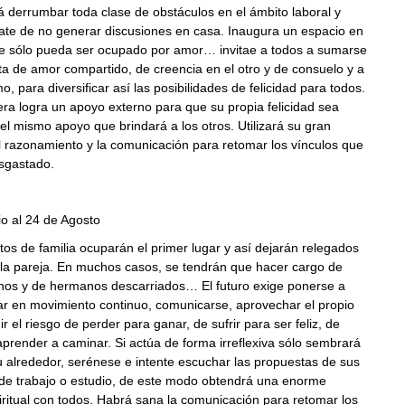
 derrumbar toda clase de obstáculos en el ámbito laboral y
rate de no generar discusiones en casa. Inaugura un espacio en
que sólo pueda ser ocupado por amor… invitae a todos a sumarse
a de amor compartido, de creencia en el otro y de consuelo y a
o, para diversificar así las posibilidades de felicidad para todos.
a logra un apoyo externo para que su propia felicidad sea
l mismo apoyo que brindará a los otros. Utilizará su gran
l razonamiento y la comunicación para retomar los vínculos que
sgastado.
io al 24 de Agosto
tos de familia ocuparán el primer lugar y así dejarán relegados
 la pareja. En muchos casos, se tendrán que hacer cargo de
nos y de hermanos descarriados… El futuro exige ponerse a
rar en movimiento continuo, comunicarse, aprovechar el propio
r el riesgo de perder para ganar, de sufrir para ser feliz, de
prender a caminar. Si actúa de forma irreflexiva sólo sembrará
u alrededor, serénese e intente escuchar las propuestas de sus
e trabajo o estudio, de este modo obtendrá una enorme
ritual con todos. Habrá sana la comunicación para retomar los