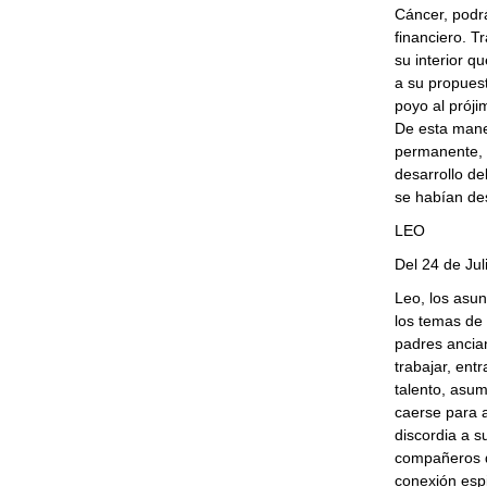
Cáncer, podrá
financiero. T
su interior 
a su propuest
poyo al prójim
De esta maner
permanente, e
desarrollo de
se habían de
LEO
Del 24 de Jul
Leo, los asun
los temas de
padres ancia
trabajar, ent
talento, asumi
caerse para a
discordia a s
compañeros d
conexión espi