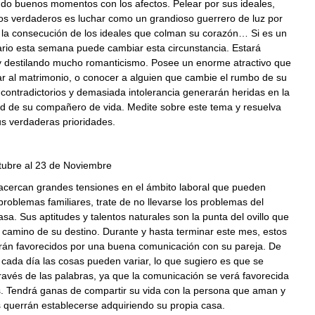
ndo buenos momentos con los afectos. Pelear por sus ideales,
os verdaderos es luchar como un grandioso guerrero de luz por
 la consecución de los ideales que colman su corazón… Si es un
ario esta semana puede cambiar esta circunstancia. Estará
 destilando mucho romanticismo. Posee un enorme atractivo que
ar al matrimonio, o conocer a alguien que cambie el rumbo de su
contradictorios y demasiada intolerancia generarán heridas en la
ad de su compañero de vida. Medite sobre este tema y resuelva
s verdaderas prioridades.
tubre al 23 de Noviembre
 acercan grandes tensiones en el ámbito laboral que pueden
roblemas familiares, trate de no llevarse los problemas del
casa. Sus aptitudes y talentos naturales son la punta del ovillo que
l camino de su destino. Durante y hasta terminar este mes, estos
erán favorecidos por una buena comunicación con su pareja. De
cada día las cosas pueden variar, lo que sugiero es que se
ravés de las palabras, ya que la comunicación se verá favorecida
s. Tendrá ganas de compartir su vida con la persona que aman y
s querrán establecerse adquiriendo su propia casa.