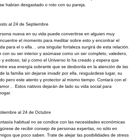
se habían desgastado o roto con su pareja.
osto al 24 de Septiembre
ersona nueva en su vida puede convertirse en alguien muy
Encuentre el momento para meditar sobre esto y encontrar el
ida para el o ella… una singular fortaleza surgirá de esta relación.
 con su ser interior y asúmase como un ser completo, valedero,
 y exitoso, tal y como el Universo lo ha creado y espera que
ntre esa energía sobrante que se desborda en la atención de las
e la familia sin dejarse invadir por ella, resguárdese lugar, su
do pero este atento y protector al mismo tiempo. Contará con el
amor… Estos nativos dejarán de lado su vida social para
hogar.
ptiembre al 24 de Octubre
antasía habitual no se condice con las necesidades económicas
gúrese de recibir consejo de personas expertas, no sólo en
migos que poco saben. Trate de alejar las posibilidades de stress