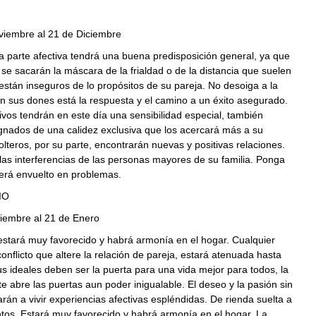
viembre al 21 de Diciembre
la parte afectiva tendrá una buena predisposición general, ya que
 se sacarán la máscara de la frialdad o de la distancia que suelen
stán inseguros de lo propósitos de su pareja. No desoiga a la
n sus dones está la respuesta y el camino a un éxito asegurado.
ivos tendrán en este día una sensibilidad especial, también
gnados de una calidez exclusiva que los acercará más a su
solteros, por su parte, encontrarán nuevas y positivas relaciones.
as interferencias de las personas mayores de su familia. Ponga
verá envuelto en problemas.
IO
ciembre al 21 de Enero
estará muy favorecido y habrá armonía en el hogar. Cualquier
conflicto que altere la relación de pareja, estará atenuada hasta
us ideales deben ser la puerta para una vida mejor para todos, la
e abre las puertas aun poder inigualable. El deseo y la pasión sin
varán a vivir experiencias afectivas espléndidas. De rienda suelta a
tos. Estará muy favorecido y habrá armonía en el hogar. La