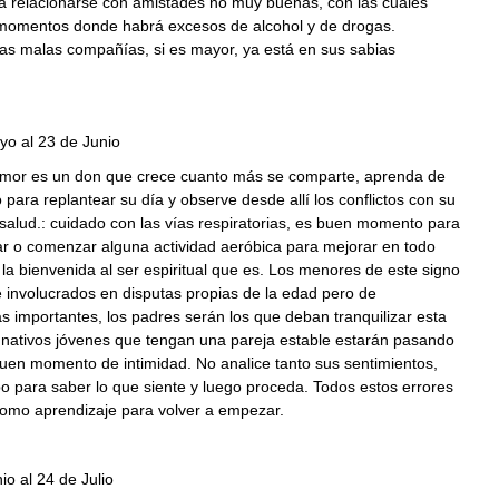
 relacionarse con amistades no muy buenas, con las cuales
momentos donde habrá excesos de alcohol y de drogas.
as malas compañías, si es mayor, ya está en sus sabias
yo al 23 de Junio
amor es un don que crece cuanto más se comparte, aprenda de
 para replantear su día y observe desde allí los conflictos con su
 salud.: cuidado con las vías respiratorias, es buen momento para
ar o comenzar alguna actividad aeróbica para mejorar en todo
 la bienvenida al ser espiritual que es. Los menores de este signo
 involucrados en disputas propias de la edad pero de
 importantes, los padres serán los que deban tranquilizar esta
 nativos jóvenes que tengan una pareja estable estarán pasando
uen momento de intimidad. No analice tanto sus sentimientos,
 para saber lo que siente y luego proceda. Todos estos errores
como aprendizaje para volver a empezar.
io al 24 de Julio