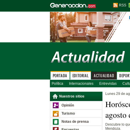
RSS
PORTADA
EDITORIAL
ACTUALIDAD
DEPOR
Política
Internacionales
Entrevistas
Cult
Lunes 29 de ag
Nuestros sitios
Horósco
Opinión
agosto 
Turismo
Notas de prensa
Descubre lo que
Mendoza.
Encuestas