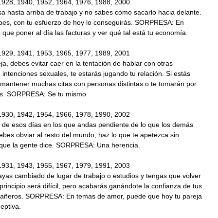
1928, 1940, 1952, 1964, 1976, 1988, 2000
a hasta arriba de trabajo y no sabes cómo sacarlo hacia delante.
pes, con tu esfuerzo de hoy lo conseguirás. SORPRESA: En
 que poner al día las facturas y ver qué tal está tu economía.
1929, 1941, 1953, 1965, 1977, 1989, 2001
eja, debes evitar caer en la tentación de hablar con otras
intenciones sexuales, te estarás jugando tu relación. Si estás
a mantener muchas citas con personas distintas o te tomarán por
es. SORPRESA: Se tu mismo
1930, 1942, 1954, 1966, 1978, 1990, 2002
 de esos días en los que andas pendiente de lo que los demás
Debes obviar al resto del mundo, haz lo que te apetezca sin
 que la gente dice. SORPRESA: Una herencia.
1931, 1943, 1955, 1967, 1979, 1991, 2003
yas cambiado de lugar de trabajo o estudios y tengas que volver
 principio será difícil, pero acabarás ganándote la confianza de tus
añeros. SORPRESA: En temas de amor, puede que hoy tu pareja
eptiva.