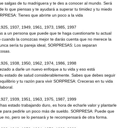
ue salgas de tu madriguera y te des a conocer al mundo. Será
de lo que piensas y te ayudará a superar tu timidez y tu miedo
RPRESA: Tienes que abrirte un poco a la vida
1925, 1937, 1949, 1961, 1973, 1985, 1997
s a un persona que puede que te haga cuestionarte tu actual
ro cuando la conozcas mejor te darás cuenta que no merece la
unca sería tu pareja ideal, SORPRESAS: Los separan
cosas.
1926, 1938, 1950, 1962, 1974, 1986, 1998
zado a darle un nuevo enfoque a tu vida y eso está
 tu estado de salud considerablemente. Sabes que debes seguir
quilibrio y tu razón para vivir SORPRESA: Creceras en tu vida
laboral.
1927, 1939, 1951, 1963, 1975, 1987, 1999
has estado trabajando duro, es hora de echarle valor y plantarle
jefe para pedirle un poco más de sueldo. SORPRESA: Puede que
ue no, pero se lo pensará y te recompensará de otra forma.