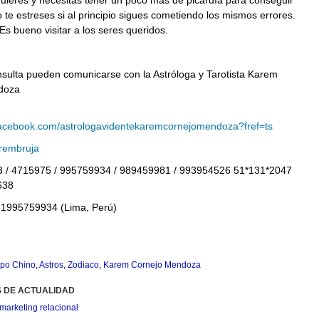
uieres y necesitas tener un poco más de picardía para conseguir
 te estreses si al principio sigues cometiendo los mismos errores.
 bueno visitar a los seres queridos.
nsulta pueden comunicarse con la Astróloga y Tarotista Karem
doza
facebook.com/astrologavidentekaremcornejomendoza?fref=ts
embruja
3 / 4715975 / 995759934 / 989459981 / 993954526 51*131*2047
638
1995759934 (Lima, Perú)
po Chino
,
Astros
,
Zodiaco
,
Karem Cornejo Mendoza
S DE ACTUALIDAD
marketing relacional