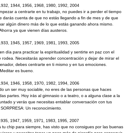
1932, 1944, 1956, 1968, 1980, 1992, 2004
pezar a centrarte en tu trabajo, no puedes ir a perder el tiempo
 Te darás cuenta de que no estás llegando a fin de mes y de que
nar algún dinero más de lo que estás ganando ahora mismo.
orra ya que vienen días austeros.
1933, 1945, 1957, 1969, 1981, 1993, 2005
n día para practicar la espiritualidad y sentirte en paz con el
rodea. Necesitarás aprender concentración y dejar de mirar el
denador, debes centrarte en ti mismo y en tus emociones.
editar es bueno.
1934, 1946, 1958, 1970, 1982, 1994, 2006
do un ser muy sociable, no eres de las personas que haces
as partes. Hoy irás al gimnasio o a teatro, o a alguna clase a la
untado y verás que necesitas entablar conversación con tus
 SORPRESA: Un reconocimiento.
1935, 1947, 1959, 1971, 1983, 1995, 2007
 tu chip para siempre, has visto que no consigues por las buenas