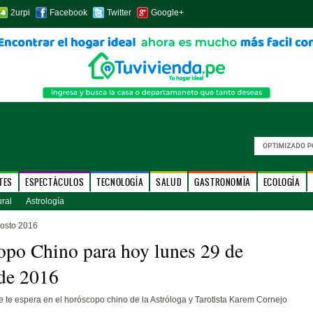
2urpi
Facebook
Twitter
Google+
TES
ESPECTÁCULOS
TECNOLOGÍA
SALUD
GASTRONOMÍA
ECOLOGÍA
ural
Astrología
osto 2016
po Chino para hoy lunes 29 de
de 2016
 te espera en el horóscopo chino de la Astróloga y Tarotista Karem Cornejo