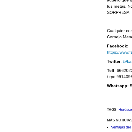
aquello que q
tus metas. No
SORPRESA: Es
Cualquier co
Cornejo Men
Facebook
:
https://www.
Twitter
:
@kar
Telf
: 666202
/ rpc 991409
Whatsapp:
5
TAGS:
Horósco
MÁS NOTICIA
Ventajas del 