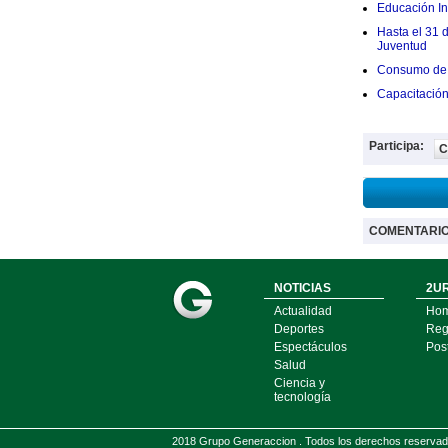
Educación Ini
Hasta el 31 
Juventud
Consumo de 
Capacitació
Participa:
C
COMENTARI
NOTICIAS
2UR
Actualidad
Ho
Deportes
Regí
Espectáculos
Pos
Salud
Ciencia y
tecnología
2018 Grupo Generaccion . Todos los derechos reserv