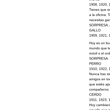
1908, 1920, 
Tienes que em
a la oficina.
necesitas ga
SORPRESA: Ah
GALLO
1909, 1921, 
Hoy es un bue
mundo que te 
móvil o el or
SORPRESA: M
PERRO
1910, 1922, 
Nunca has si
amigos en tod
que estés ap
compañeros.
CERDO
1911, 1923, 
Hoy cambiará