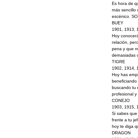
Es hora de q
más sencillo 
escénico. SO
BUEY
1901, 1913, 
Hoy conocerá
relación, pe
pena y que n
demasiadas 
TIGRE
1902, 1914, 
Hoy has empe
beneficiando
buscando tu e
profesional y 
CONEJO
1903, 1915, 
Si sabes que 
frente a tu 
hoy te diga q
DRAGON