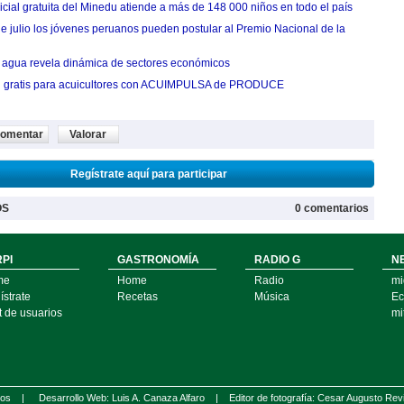
cial gratuita del Minedu atiende a más de 148 000 niños en todo el país
de julio los jóvenes peruanos pueden postular al Premio Nacional de la
agua revela dinámica de sectores económicos
n gratis para acuicultores con ACUIMPULSA de PRODUCE
omentar
Valorar
Regístrate aquí para participar
OS
0 comentarios
PI
GASTRONOMÍA
RADIO G
N
me
Home
Radio
mi
strate
Recetas
Música
Ec
t de usuarios
mi
ados |
Desarrollo Web: Luis A. Canaza Alfaro |
Editor de fotografía: Cesar Augusto Rev