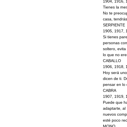
1904, 1916, 
Tienes la mes
No te preocu
casa, tendrás
SERPIENTE
1905, 1917, 
Si tienes par
personas con 
soltero, evit
lo que no er
CABALLO
1906, 1918, 
Hoy será uno
dicen de ti. 
pensar en lo
CABRA
1907, 1919, 
Puede que ha
adaptarte, al
nuevos comp
esté poco rec
MONO