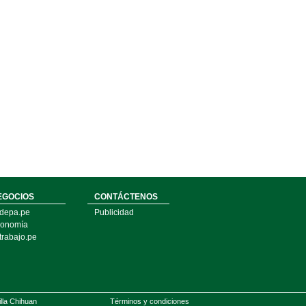
EGOCIOS
CONTÁCTENOS
depa.pe
Publicidad
onomía
trabajo.pe
illa Chihuan
Términos y condiciones