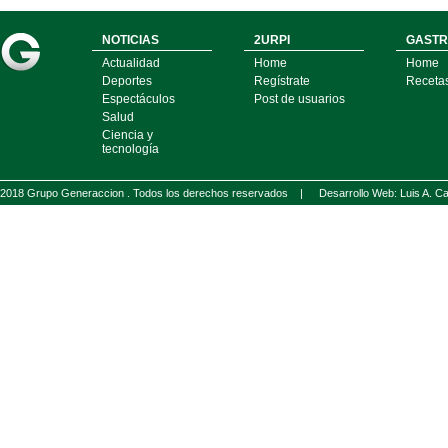
NOTICIAS
2URPI
GASTR
Actualidad
Home
Home
Deportes
Regístrate
Receta
Espectáculos
Post de usuarios
Salud
Ciencia y
tecnología
2018 Grupo Generaccion . Todos los derechos reservados |
Desarrollo Web: Luis A.