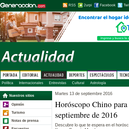
RSS
2urpi
Facebook
Twi
PORTADA
EDITORIAL
ACTUALIDAD
DEPORTES
ESPECTÁCULOS
TECN
Política
Internacionales
Entrevistas
Cultural
Astrología
Martes 13 de septiembre 2016
Nuestros sitios
Horóscopo Chino para 
Opinión
septiembre de 2016
Turismo
Notas de prensa
Descubre lo que te espera en el horósco
Encuestas