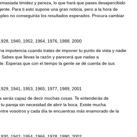
emasiada timidez y pereza, lo que hará que pases desapercibido
nte. Para ti esto supone una gran noticia, pero a la hora de
pleo no conseguirás los resultados esperados. Procura cambiar
1928, 1940, 1952, 1964, 1976, 1988, 2000
a impotencia cuando trates de imponer tu punto de vista y nadie
. Sabes que llevas la razón y parecerá que nadas a
te. Esperas que con el tiempo la gente se dé cuenta de sus
1929, 1941, 1953, 1965, 1977, 1989, 2001
a serás capaz de decir muchas cosas. Te entenderás de
 tu pareja sin necesidad de abrir la boca. Existe mucha
entre vosotros y cada día te encuentras más enamorado de la
1930, 1942, 1954, 1966, 1978, 1990, 2002