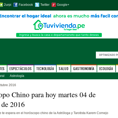
2urpi
Facebook
Twitter
Google+
TES
ESPECTÁCULOS
TECNOLOGÍA
SALUD
GASTRONOMÍA
ECOLOGÍA
ural
Astrología
ctubre 2016
po Chino para hoy martes 04 de
 de 2016
 te espera en el horóscopo chino de la Astróloga y Tarotista Karem Cornejo