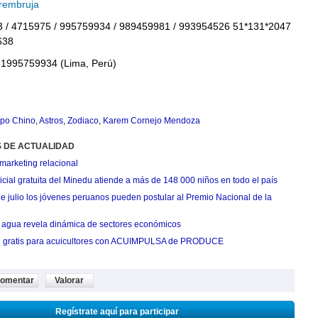
embruja
3 / 4715975 / 995759934 / 989459981 / 993954526 51*131*2047
638
1995759934 (Lima, Perú)
po Chino
,
Astros
,
Zodiaco
,
Karem Cornejo Mendoza
S DE ACTUALIDAD
marketing relacional
cial gratuita del Minedu atiende a más de 148 000 niños en todo el país
de julio los jóvenes peruanos pueden postular al Premio Nacional de la
agua revela dinámica de sectores económicos
n gratis para acuicultores con ACUIMPULSA de PRODUCE
omentar
Valorar
Regístrate aquí para participar