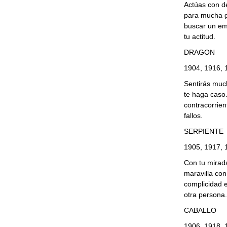
Actúas con d
para mucha ge
buscar un em
tu actitud.
DRAGON
1904, 1916, 
Sentirás much
te haga caso
contracorrien
fallos.
SERPIENTE
1905, 1917, 
Con tu mirad
maravilla con
complicidad 
otra persona.
CABALLO
1906, 1918, 