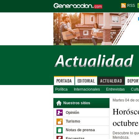
RSS
PORTADA
EDITORIAL
ACTUALIDAD
DEPOR
Política
Internacionales
Entrevistas
Cult
Martes 04 de o
Nuestros sitios
Horósco
Opinión
octubre
Turismo
Notas de prensa
Descubre lo que
Mendoza.
Encuestas