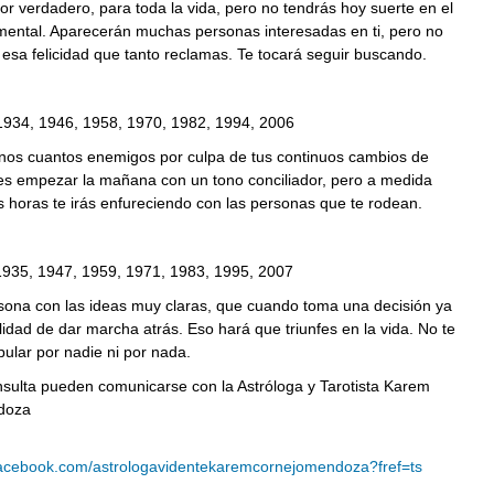
r verdadero, para toda la vida, pero no tendrás hoy suerte en el
imental. Aparecerán muchas personas interesadas en ti, pero no
 esa felicidad que tanto reclamas. Te tocará seguir buscando.
1934, 1946, 1958, 1970, 1982, 1994, 2006
nos cuantos enemigos por culpa de tus continuos cambios de
s empezar la mañana con un tono conciliador, pero a medida
 horas te irás enfureciendo con las personas que te rodean.
1935, 1947, 1959, 1971, 1983, 1995, 2007
sona con las ideas muy claras, que cuando toma una decisión ya
lidad de dar marcha atrás. Eso hará que triunfes en la vida. No te
ular por nadie ni por nada.
nsulta pueden comunicarse con la Astróloga y Tarotista Karem
doza
facebook.com/astrologavidentekaremcornejomendoza?fref=ts