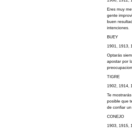
1900, 1912, 
Eres muy meti
gente improv
buen resulta
intenciones.
BUEY
1901, 1913, 
Optarás siemp
apostar por l
preocupacione
TIGRE
1902, 1914, 
Te mostrarás 
posible que 
de confiar un
CONEJO
1903, 1915, 