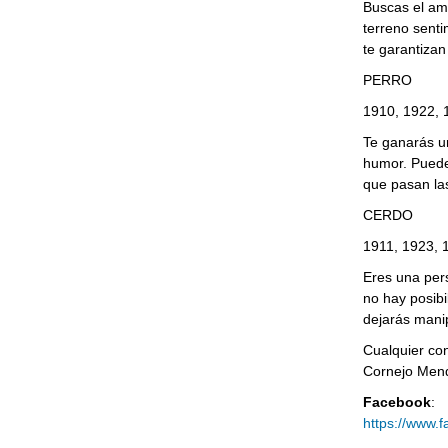
Buscas el amo
terreno sent
te garantizan
PERRO
1910, 1922, 
Te ganarás u
humor. Puede
que pasan las
CERDO
1911, 1923, 
Eres una per
no hay posibi
dejarás manip
Cualquier co
Cornejo Men
Facebook
:
https://www.