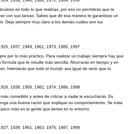
1924, 1936, 1948, 1960, 1972, 1984, 1996
culoso en todo lo que realizas, por eso no permitirás que la
ise con sus tareas. Sabes que de esa manera te garantizas un
do. Deja siempre muy claro a los demás cuáles son tus
1925, 1937, 1949, 1961, 1973, 1985, 1997
re por lo más práctico. Para realizar un trabajo siempre hay que
a fórmula que te resulte más sencilla. Ahorrarás en tiempo y en
s. Intentarás que todo el mundo sea igual de serio que tú.
1926, 1938, 1950, 1962, 1974, 1986, 1998
más comedido y antes de criticar a nadie le escucharás. Es
tenga una buena razón que explique su comportamiento. Se trata
 poco más en la gente que tienes en tu entorno.
1927, 1939, 1951, 1963, 1975, 1987, 1999