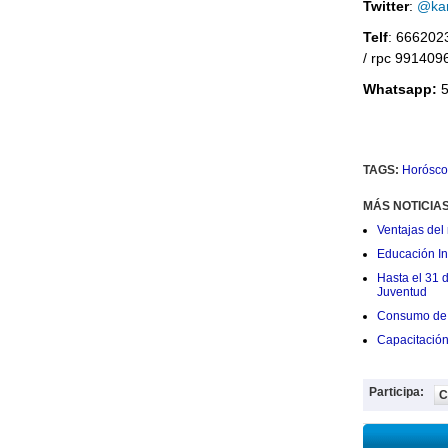
Twitter
:
@kar
Telf
: 666202
/ rpc 991409
Whatsapp:
5
TAGS:
Horósco
MÁS NOTICIA
Ventajas del 
Educación Ini
Hasta el 31 
Juventud
Consumo de 
Capacitació
Participa:
C