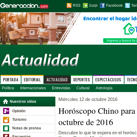
RSS
2urpi
Facebook
Twi
PORTADA
EDITORIAL
ACTUALIDAD
DEPORTES
ESPECTÁCULOS
TECN
Política
Internacionales
Entrevistas
Cultural
Astrología
Miércoles 12 de octubre 2016
Nuestros sitios
Horóscopo Chino para 
Opinión
octubre de 2016
Turismo
Notas de prensa
Descubre lo que te espera en el horósco
Encuestas