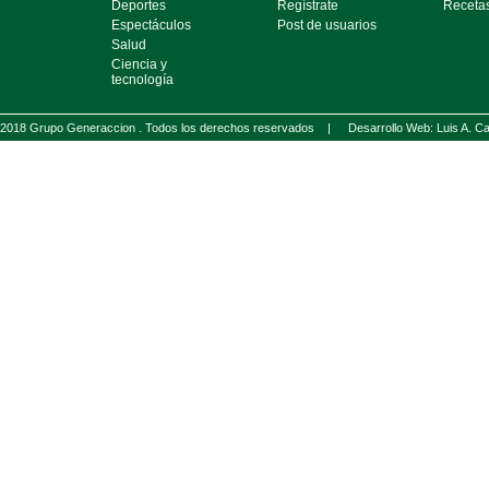
Deportes
Regístrate
Receta
Espectáculos
Post de usuarios
Salud
Ciencia y
tecnología
2018 Grupo Generaccion . Todos los derechos reservados |
Desarrollo Web: Luis A.