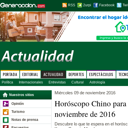
RSS
2urpi
Facebook
Twi
PORTADA
EDITORIAL
ACTUALIDAD
DEPORTES
ESPECTÁCULOS
TECN
Política
Internacionales
Entrevistas
Cultural
Astrología
Miércoles 09 de noviembre 2016
Nuestros sitios
Horóscopo Chino para 
Opinión
noviembre de 2016
Turismo
Notas de prensa
Descubre lo que te espera en el horósco
Encuestas