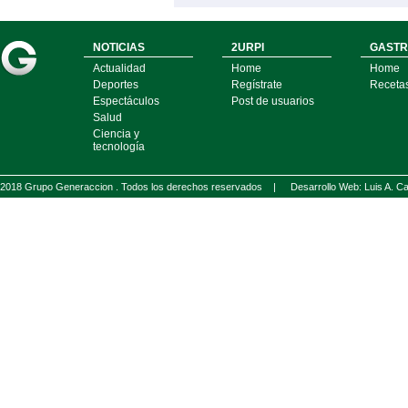
NOTICIAS
2URPI
GASTR
Actualidad
Home
Home
Deportes
Regístrate
Receta
Espectáculos
Post de usuarios
Salud
Ciencia y
tecnología
2018 Grupo Generaccion . Todos los derechos reservados |
Desarrollo Web: Luis A.