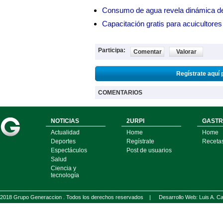
Consumo de agua revela dinámica d
Capacitación gratis para acuicul
Participa:
Comentar
Valorar
Regístrate aquí 
COMENTARIOS
NOTICIAS
2URPI
GASTR
Actualidad
Home
Home
Deportes
Regístrate
Receta
Espectáculos
Post de usuarios
Salud
Ciencia y
tecnología
2018 Grupo Generaccion . Todos los derechos reservados |
Desarrollo Web: Luis A.