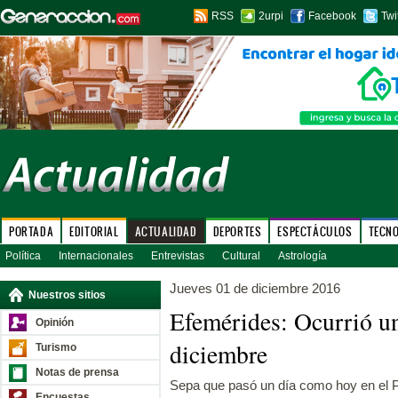
RSS
2urpi
Facebook
Twi
PORTADA
EDITORIAL
ACTUALIDAD
DEPORTES
ESPECTÁCULOS
TECN
Política
Internacionales
Entrevistas
Cultural
Astrología
Jueves 01 de diciembre 2016
Nuestros sitios
Efemérides: Ocurrió u
Opinión
diciembre
Turismo
Notas de prensa
Sepa que pasó un día como hoy en el P
Encuestas