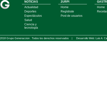
NOTICIAS
2URPI
GASTR
Actualidad
Home
Home
Deportes
Regístrate
Receta
Espectáculos
Post de usuarios
Salud
Ciencia y
tecnología
2018 Grupo Generaccion . Todos los derechos reservados |
Desarrollo Web: Luis A.