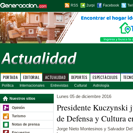
RSS
2urpi
Facebook
Twi
PORTADA
EDITORIAL
ACTUALIDAD
DEPORTES
ESPECTÁCULOS
TECN
Política
Internacionales
Entrevistas
Cultural
Astrología
Lunes 05 de diciembre 2016
Nuestros sitios
Presidente Kuczynski 
Opinión
de Defensa y Cultura e
Turismo
Notas de prensa
Jorge Nieto Montesinos y Salvador De
Encuestas