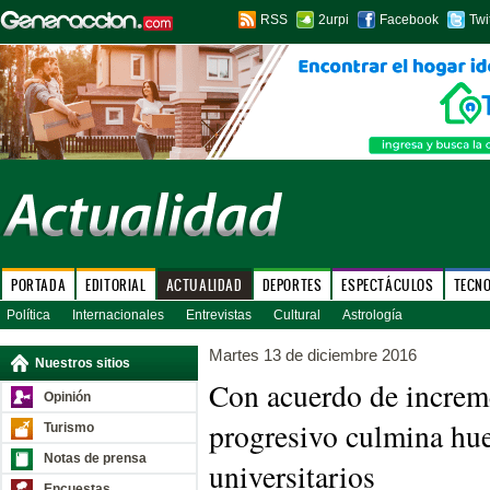
RSS
2urpi
Facebook
Twi
PORTADA
EDITORIAL
ACTUALIDAD
DEPORTES
ESPECTÁCULOS
TECN
Política
Internacionales
Entrevistas
Cultural
Astrología
Martes 13 de diciembre 2016
Nuestros sitios
Con acuerdo de increme
Opinión
progresivo culmina hue
Turismo
Notas de prensa
universitarios
Encuestas