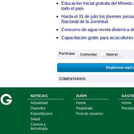
Educación Inicial gratuita del Mined
todo el país
Hasta el 31 de julio los jóvenes peru
Nacional de la Juventud
Consumo de agua revela dinámica d
Capacitación gratis para acuicul
Participa:
Comentar
Valorar
Regístrate aquí 
COMENTARIOS
NOTICIAS
2URPI
GASTR
Actualidad
Home
Home
Deportes
Regístrate
Receta
Espectáculos
Post de usuarios
Salud
Ciencia y
tecnología