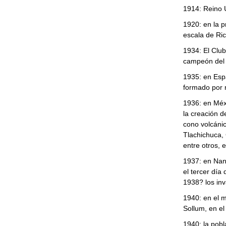
1914: Reino U
1920: en la p
escala de Ric
1934: El Club
campeón del 
1935: en Espa
formado por r
1936: en Méx
la creación d
cono volcánic
Tlachichuca,
entre otros, 
1937: en Nank
el tercer día
1938? los inv
1940: en el m
Sollum, en el
1940: la pobl