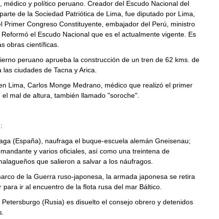
 médico y político peruano. Creador del Escudo Nacional del
arte de la Sociedad Patriótica de Lima, fue diputado por Lima,
l Primer Congreso Constituyente, embajador del Perú, ministro
 Reformó el Escudo Nacional que es el actualmente vigente. Es
s obras científicas.
ierno peruano aprueba la construcción de un tren de 62 kms. de
 las ciudades de Tacna y Arica.
en Lima, Carlos Monge Medrano, médico que realizó el primer
 el mal de altura, también llamado "soroche".
o
:
aga (España), naufraga el buque-escuela alemán Gneisenau;
mandante y varios oficiales, así como una treintena de
alagueños que salieron a salvar a los náufragos.
arco de la Guerra ruso-japonesa, la armada japonesa se retira
 para ir al encuentro de la flota rusa del mar Báltico.
Petersburgo (Rusia) es disuelto el consejo obrero y detenidos
s.