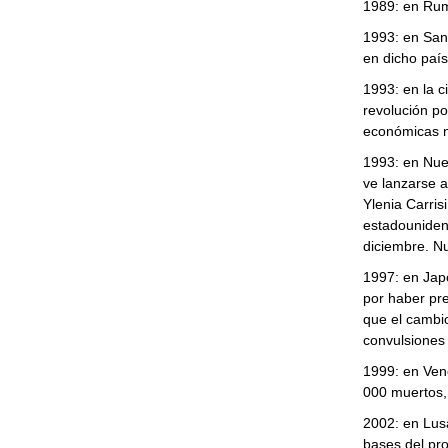
1989: en Rum
1993: en San
en dicho país
1993: en la c
revolución p
económicas n
1993: en Nuev
ve lanzarse a
Ylenia Carrisi
estadouniden
diciembre. N
1997: en Japó
por haber pr
que el cambio
convulsiones 
1999: en Vene
000 muertos, 
2002: en Lus
bases del pr