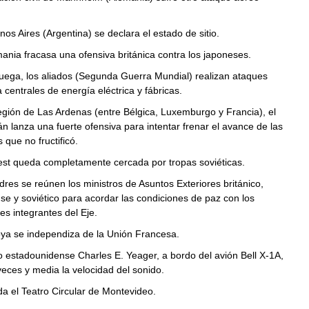
os Aires (Argentina) se declara el estado de sitio.
ania fracasa una ofensiva británica contra los japoneses.
uega, los aliados (Segunda Guerra Mundial) realizan ataques
 centrales de energía eléctrica y fábricas.
egión de Las Ardenas (entre Bélgica, Luxemburgo y Francia), el
án lanza una fuerte ofensiva para intentar frenar el avance de las
 que no fructificó.
st queda completamente cercada por tropas soviéticas.
res se reúnen los ministros de Asuntos Exteriores británico,
e y soviético para acordar las condiciones de paz con los
es integrantes del Eje.
a se independiza de la Unión Francesa.
to estadounidense Charles E. Yeager, a bordo del avión Bell X-1A,
eces y media la velocidad del sonido.
a el Teatro Circular de Montevideo.