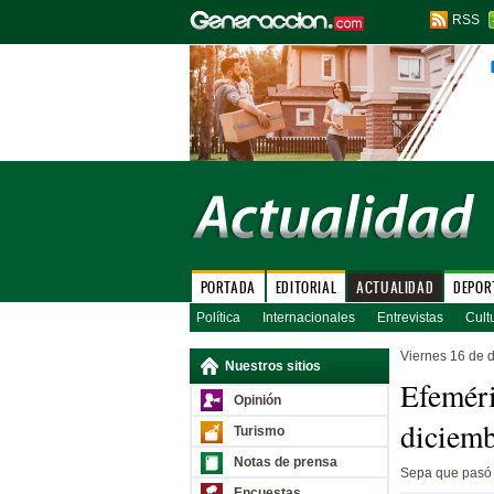
RSS
PORTADA
EDITORIAL
ACTUALIDAD
DEPOR
Política
Internacionales
Entrevistas
Cult
Viernes 16 de 
Nuestros sitios
Efeméri
Opinión
diciem
Turismo
Notas de prensa
Sepa que pasó 
Encuestas