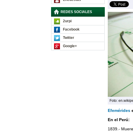
REDES SOCIALES
2urpi
Facebook
Twitter
Google+
Foto: en.wikip
Efemérides
e
En el Perú:
1839.- Muere