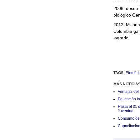
2006: desde l
biológico Gen
2012: Millona
Colombia gan
lograrlo.
TAGS:
Efeméri
MÁS NOTICIA
Ventajas del 
Educación Ini
Hasta el 31 
Juventud
Consumo de 
Capacitació