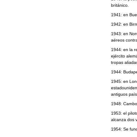
británico.
1941: en Buen
1942: en Birm
1943: en Nor
aéreos contra
1944: en la r
ejército alem
tropas aliadas
1944: Budape
1945: en Lond
estadounidens
antiguos país
1948: Camboy
1953: el pilo
alcanza dos v
1954: Se fund