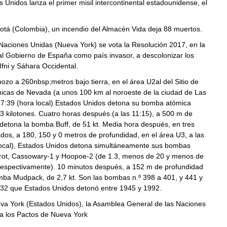
 Unidos lanza el primer misil intercontinental estadounidense, el
otá (Colombia), un incendio del Almacén Vida deja 88 muertos.
Naciones Unidas (Nueva York) se vota la Resolución 2017, en la
al Gobierno de España como país invasor, a descolonizar los
 Ifni y Sáhara Occidental.
ozo a 260nbsp;metros bajo tierra, en el área U2al del Sitio de
icas de Nevada (a unos 100 km al noroeste de la ciudad de Las
s 7:39 (hora local) Estados Unidos detona su bomba atómica
 kilotones. Cuatro horas después (a las 11:15), a 500 m de
detona la bomba Buff, de 51 kt. Media hora después, en tres
os, a 180, 150 y 0 metros de profundidad, en el área U3, a las
local), Estados Unidos detona simultáneamente sus bombas
rot, Cassowary-1 y Hoopoe-2 (de 1.3, menos de 20 y menos de
 respectivamente). 10 minutos después, a 152 m de profundidad
mba Mudpack, de 2,7 kt. Son las bombas n.º 398 a 401, y 441 y
132 que Estados Unidos detonó entre 1945 y 1992.
va York (Estados Unidos), la Asamblea General de las Naciones
a los Pactos de Nueva York