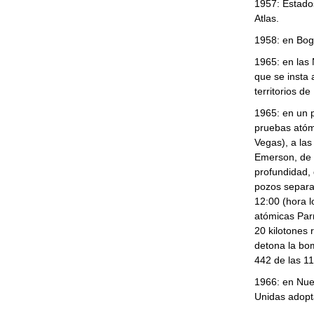
1957: Estados
Atlas.
1958: en Bog
1965: en las 
que se insta 
territorios de
1965: en un p
pruebas atóm
Vegas), a la
Emerson, de 3
profundidad, 
pozos separad
12:00 (hora 
atómicas Par
20 kilotones
detona la bo
442 de las 1
1966: en Nue
Unidas adopt