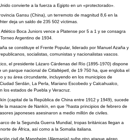
nido convierte a la fuerza a Egipto en un «protectorado».
rovincia Gansu (China), un terremoto de magnitud 8,6 en la
hter deja un saldo de 235 502 víctimas.
 Atlético Boca Juniors vence a Platense por 5 a 1 y se consagra
Torneo Argentino de 1934.
ña se constituye el Frente Popular, liderado por Manuel Azaña y
epublicanos, socialistas, comunistas y nacionalistas vascos.
ico, el presidente Lázaro Cárdenas del Río (1895-1970) dispone
e un parque nacional de Citlaltépetl, de 19 750 ha, que engloba el
o y su área circundante, incluyendo en los municipios de
 Ciudad Serdán, La Perla, Mariano Escobedo y Calcahualco,
en los estados de Puebla y Veracruz.
ín (capital de la República de China entre 1912 y 1949), sucede
 de la masacre de Nankín, en que ?hasta principios de febrero de
asores japoneses asesinaron a medio millón de civiles.
arco de la Segunda Guerra Mundial, tropas británicas llegan a
 norte de África, así como a la Somalia italiana.
ación civil de Mannheim (Alemania) sufre otro ataque aéreo