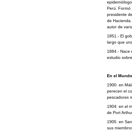
epidemiólogo,
Perú. Formó p
presidente de
de Hacienda.
autor de varia
1851.- El gob
largo que una
1884.- Nace 
estudio sobre
En el Mund
1900: en Mál
perecen el co
pescadores m
1904: en el m
de Port Arthur
1905: en San 
sus miembro