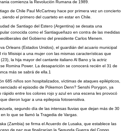
ania comienza la Revolución Rumana de 1989.
tiago de Chile Paul McCartney hace por primera vez un concierto
, siendo el primero del cuarteto en estar en Chile.
iudad de Santiago del Estero (Argentina) se desata una
opular conocida como el Santiagueñazo en contra de las medidas
eoliberales del Gobierno del presidente Carlos Menem.
a Orleans (Estados Unidos), el guardián del acuario municipal
l río Misisipi a una mujer con las mismas características que
 (23), la hija mayor del cantante italiano Al Bano y la actriz
se Romina Power. La desaparición se conocerá recién el 31 de
unca más se sabrá de ella.1
n 685 niños son hospitalizados, víctimas de ataques epilépticos,
esenciado el episodio de Pókemon Denn? Senshi Porygon, ya
 rápido entre los colores rojo y azul en una escena les provocó
que dieron lugar a una epilepsia fotosensitiva.
zuela, segundo día de las intensas lluvias que dejan más de 30
en lo que se llamó la Tragedia de Vargas.
aka (Zambia) se firma el Acuerdo de Lusaka, que establece las
oceso de paz que finalizarían la Segunda Guerra del Congo.