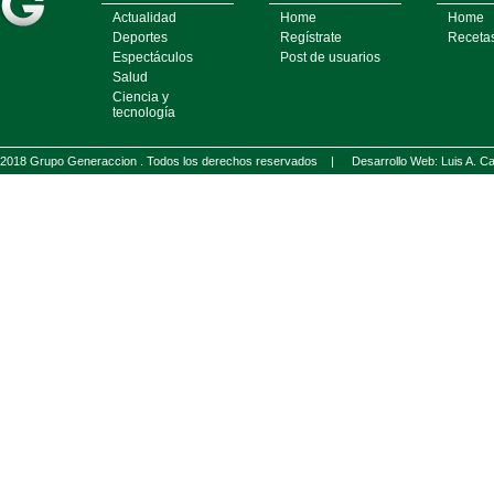
Actualidad
Home
Home
Deportes
Regístrate
Receta
Espectáculos
Post de usuarios
Salud
Ciencia y
tecnología
2018 Grupo Generaccion . Todos los derechos reservados |
Desarrollo Web: Luis A.