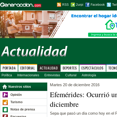
RSS
2urpi
Facebook
Twi
PORTADA
EDITORIAL
ACTUALIDAD
DEPORTES
ESPECTÁCULOS
TECN
Política
Internacionales
Entrevistas
Cultural
Astrología
Martes 20 de diciembre 2016
Nuestros sitios
Efemérides: Ocurrió u
Opinión
diciembre
Turismo
Notas de prensa
Sepa que pasó un día como hoy en el P
Encuestas