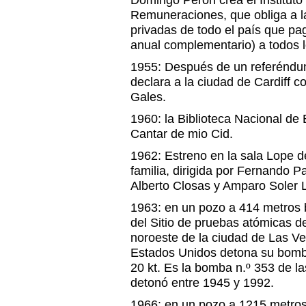
Domingo Perón crea el Instituto
Remuneraciones, que obliga a la
privadas de todo el país que pa
anual complementario) a todos l
1955: Después de un referéndum
declara a la ciudad de Cardiff c
Gales.
1960: la Biblioteca Nacional de
Cantar de mio Cid.
1962: Estreno en la sala Lope d
familia, dirigida por Fernando P
Alberto Closas y Amparo Soler L
1963: en un pozo a 414 metros b
del Sitio de pruebas atómicas 
noroeste de la ciudad de Las Veg
Estados Unidos detona su bom
20 kt. Es la bomba n.º 353 de 
detonó entre 1945 y 1992.
1966: en un pozo a 1215 metros 