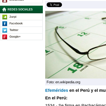
REDES SOCIALES
2urpi
Facebook
Twitter
Google+
Foto: en.wikipedia.org
Efemérides
en el Perú y el m
En el Perú:
1534.- Se firma en Pachacámac 