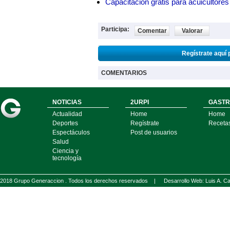
Capacitación gratis para acuicul
Participa:
Comentar
Valorar
Regístrate aquí 
COMENTARIOS
NOTICIAS
2URPI
GASTR
Actualidad
Home
Home
Deportes
Regístrate
Receta
Espectáculos
Post de usuarios
Salud
Ciencia y
tecnología
2018 Grupo Generaccion . Todos los derechos reservados |
Desarrollo Web: Luis A.