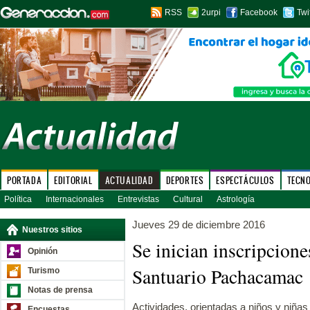
RSS
2urpi
Facebook
Twi
PORTADA
EDITORIAL
ACTUALIDAD
DEPORTES
ESPECTÁCULOS
TECN
Política
Internacionales
Entrevistas
Cultural
Astrología
Jueves 29 de diciembre 2016
Nuestros sitios
Se inician inscripciones
Opinión
Santuario Pachacamac
Turismo
Notas de prensa
Actividades, orientadas a niños y niñas
Encuestas