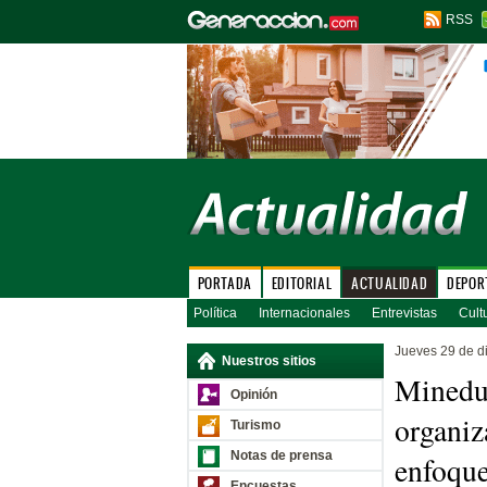
RSS
PORTADA
EDITORIAL
ACTUALIDAD
DEPOR
Política
Internacionales
Entrevistas
Cult
Jueves 29 de d
Nuestros sitios
Minedu
Opinión
organiz
Turismo
Notas de prensa
enfoque
Encuestas