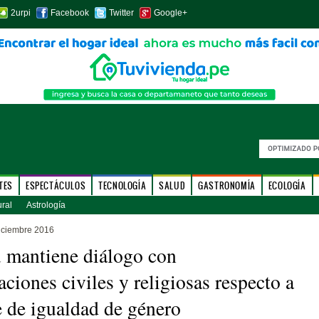
2urpi
Facebook
Twitter
Google+
TES
ESPECTÁCULOS
TECNOLOGÍA
SALUD
GASTRONOMÍA
ECOLOGÍA
ural
Astrología
iciembre 2016
 mantiene diálogo con
aciones civiles y religiosas respecto a
 de igualdad de género