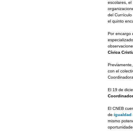
escolares, el
organizacione
del Currícul
el quinto enc
Por encargo d
especializad
observacione
Cívica Crist
Previamente, 
con el colect
Coordinadora 
El 19 de dici
Coordinador
El CNEB cuent
de
igualdad
mismo potenci
oportunidades