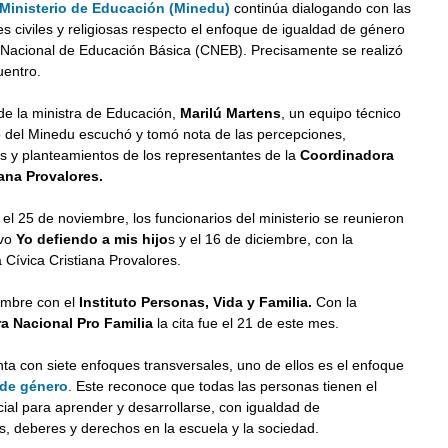
Ministerio de Educación (Minedu)
continúa dialogando con las
s civiles y religiosas respecto el enfoque de igualdad de género
o Nacional de Educación Básica (CNEB). Precisamente se realizó
uentro.
e la ministra de Educación,
Marilú Martens
, un equipo técnico
o del Minedu escuchó y tomó nota de las percepciones,
s y planteamientos de los representantes de la
Coordinadora
iana Provalores.
el 25 de noviembre, los funcionarios del ministerio se reunieron
ivo
Yo defiendo a mis hijo
s y el 16 de diciembre, con la
Cívica Cristiana Provalores.
embre con el
Instituto Personas, Vida y Familia.
Con la
a Nacional Pro Familia
la cita fue el 21 de este mes.
a con siete enfoques transversales, uno de ellos es el enfoque
 de género
. Este reconoce que todas las personas tienen el
al para aprender y desarrollarse, con igualdad de
, deberes y derechos en la escuela y la sociedad.