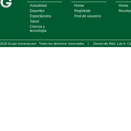
Actualidad
Home
Home
Deportes
Regístrate
Receta
Espectáculos
Post de usuarios
Salud
Ciencia y
tecnología
2018 Grupo Generaccion . Todos los derechos reservados |
Desarrollo Web: Luis A.