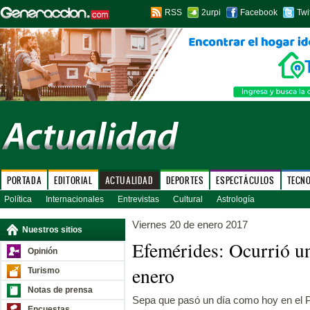
RSS
2urpi
Facebook
Twi
PORTADA
EDITORIAL
ACTUALIDAD
DEPORTES
ESPECTÁCULOS
TECN
Política
Internacionales
Entrevistas
Cultural
Astrología
Viernes 20 de enero 2017
Nuestros sitios
Efemérides: Ocurrió u
Opinión
enero
Turismo
Notas de prensa
Sepa que pasó un día como hoy en el P
Encuestas