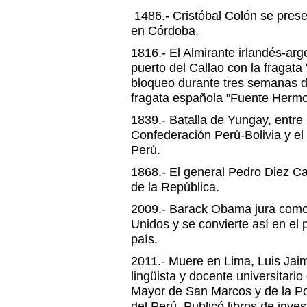
1486.- Cristóbal Colón se prese
en Córdoba.
1816.- El Almirante irlandés-arg
puerto del Callao con la fragata 
bloqueo durante tres semanas du
fragata española "Fuente Hermo
1839.- Batalla de Yungay, entre l
Confederación Perú-Bolivia y el 
Perú.
1868.- El general Pedro Diez C
de la República.
2009.- Barack Obama jura como
Unidos y se convierte así en el
país.
2011.- Muere en Lima, Luis Jai
lingüista y docente universitari
Mayor de San Marcos y de la Pon
del Perú. Publicó libros de inve