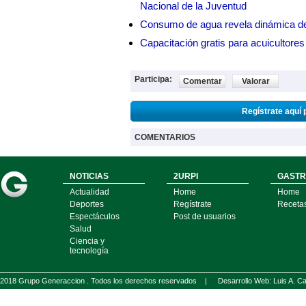
Nacional de la Juventud
Consumo de agua revela dinámica d
Capacitación gratis para acuicul
Participa:
Comentar
Valorar
Regístrate aquí 
COMENTARIOS
NOTICIAS
2URPI
GASTR
Actualidad
Home
Home
Deportes
Regístrate
Receta
Espectáculos
Post de usuarios
Salud
Ciencia y
tecnología
2018 Grupo Generaccion . Todos los derechos reservados |
Desarrollo Web: Luis A.