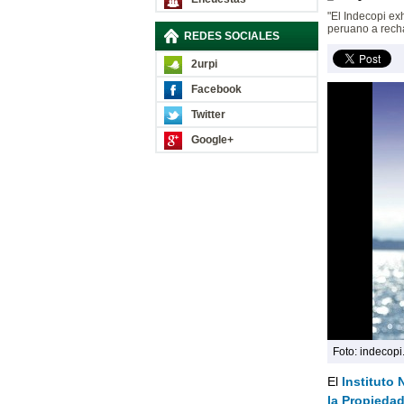
"El Indecopi ex
peruano a recha
REDES SOCIALES
2urpi
Facebook
Twitter
Google+
Foto: indecopi
El
Instituto
la Propiedad