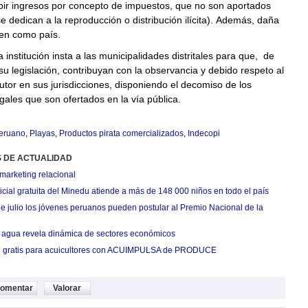
bir ingresos por concepto de impuestos, que no son aportados
e dedican a la reproducción o distribución ilícita). Además, daña
en como país.
a institución insta a las municipalidades distritales para que, de
u legislación, contribuyan con la observancia y debido respeto al
tor en sus jurisdicciones, disponiendo el decomiso de los
egales que son ofertados en la vía pública.
peruano
,
Playas
,
Productos pirata comercializados
,
Indecopi
S DE ACTUALIDAD
marketing relacional
cial gratuita del Minedu atiende a más de 148 000 niños en todo el país
de julio los jóvenes peruanos pueden postular al Premio Nacional de la
agua revela dinámica de sectores económicos
n gratis para acuicultores con ACUIMPULSA de PRODUCE
omentar
Valorar