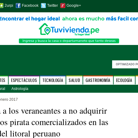
2urpi
Facebook
Twitter
Google+
TES
ESPECTÁCULOS
TECNOLOGÍA
SALUD
GASTRONOMÍA
ECOLOGÍA
ural
Astrología
enero 2017
a a los veraneantes a no adquirir
os pirata comercializados en las
del litoral peruano