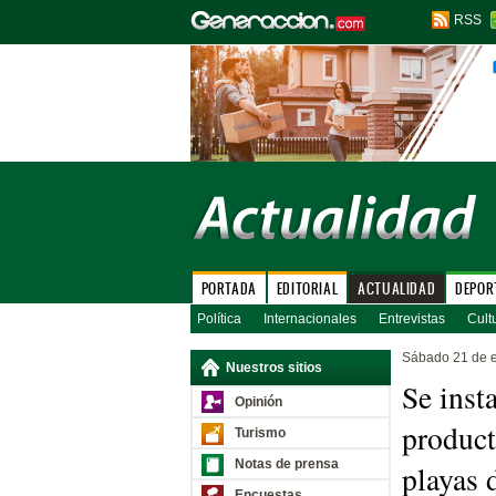
RSS
PORTADA
EDITORIAL
ACTUALIDAD
DEPOR
Política
Internacionales
Entrevistas
Cult
Sábado 21 de 
Nuestros sitios
Se inst
Opinión
product
Turismo
Notas de prensa
playas 
Encuestas