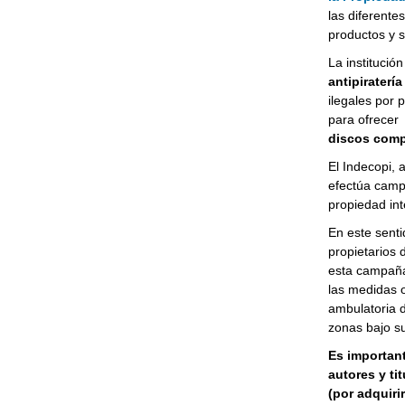
las diferente
productos y s
La institució
antipiraterí
ilegales por
para ofrecer
discos compa
El Indecopi, 
efectúa campa
propiedad inte
En este senti
propietarios 
esta campaña
las medidas o
ambulatoria d
zonas bajo su
Es important
autores y ti
(por adquiri