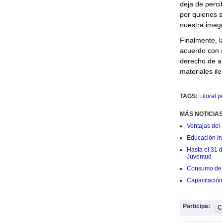
deja de perci
por quienes s
nuestra imag
Finalmente, l
acuerdo con s
derecho de au
materiales il
TAGS:
Litoral 
MÁS NOTICIA
Ventajas del 
Educación Ini
Hasta el 31 
Juventud
Consumo de 
Capacitació
Participa:
C