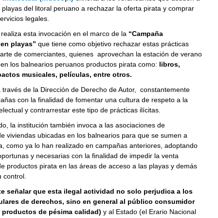
s playas del litoral peruano a rechazar la oferta pirata y comprar
ervicios legales.
n realiza esta invocación en el marco de la
“Campaña
a en playas”
que tiene como objetivo rechazar estas prácticas
 parte de comerciantes, quienes aprovechan la estación de verano
 en los balnearios peruanos productos pirata como:
libros,
ctos musicales, películas, entre otros.
a través de la Dirección de Derecho de Autor, constantemente
ñas con la finalidad de fomentar una cultura de respeto a la
lectual y contrarrestar este tipo de prácticas ilícitas.
do, la institución también invoca a las asociaciones de
de viviendas ubicadas en los balnearios para que se sumen a
, como ya lo han realizado en campañas anteriores, adoptando
portunas y necesarias con la finalidad de impedir la venta
e productos pirata en las áreas de acceso a las playas y demás
 control.
e señalar que esta ilegal actividad no solo perjudica a los
tulares de derechos, sino en general al público consumidor
r productos de pésima calidad)
y al Estado (el Erario Nacional