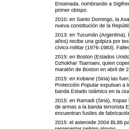
Ensenada, nombrando a Sigifre
primer obispo.
2010: en Santo Domingo, la As
nueva constitución de la Repúb
2013: en Tucumán (Argentina), l
años) recibe una golpiza por test
cívico-militar (1976-1983). Fall
2015: en Boston (Estados Unidos
Dzhokhar Tsarnaev, quien coperp
maratón de Boston en abril de 
2015: en Kobane (Siria) las fue
Protección Popular expulsan a lo
banda Estado Islámico en la ciu
2015: en Ramadi (Siria), tropas
de armas a la banda terrorista E
encuentran fusiles de fabricación
2015: el asteroide 2004 BL86 pa
representar peligro alguno.