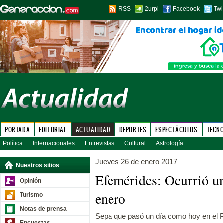
RSS
2urpi
Facebook
Twi
PORTADA
EDITORIAL
ACTUALIDAD
DEPORTES
ESPECTÁCULOS
TECN
Política
Internacionales
Entrevistas
Cultural
Astrología
Jueves 26 de enero 2017
Nuestros sitios
Efemérides: Ocurrió u
Opinión
enero
Turismo
Notas de prensa
Sepa que pasó un día como hoy en el P
Encuestas