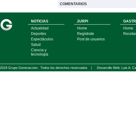
COMENTARIOS
NOTICIAS
2URPI
GASTR
Actualidad
Home
Home
Deportes
Regístrate
Receta
Espectáculos
Post de usuarios
Salud
Ciencia y
tecnología
2018 Grupo Generaccion . Todos los derechos reservados |
Desarrollo Web: Luis A.