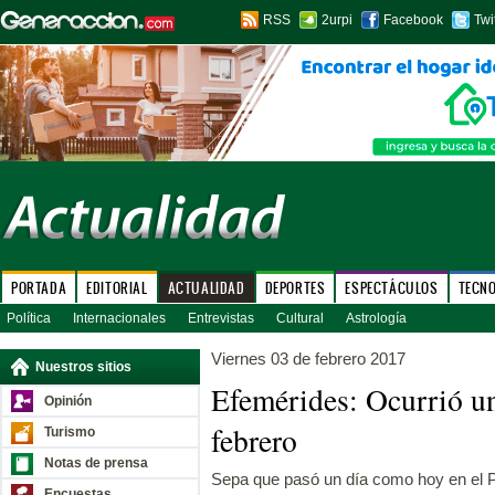
RSS
2urpi
Facebook
Twi
PORTADA
EDITORIAL
ACTUALIDAD
DEPORTES
ESPECTÁCULOS
TECN
Política
Internacionales
Entrevistas
Cultural
Astrología
Viernes 03 de febrero 2017
Nuestros sitios
Efemérides: Ocurrió u
Opinión
febrero
Turismo
Notas de prensa
Sepa que pasó un día como hoy en el P
Encuestas