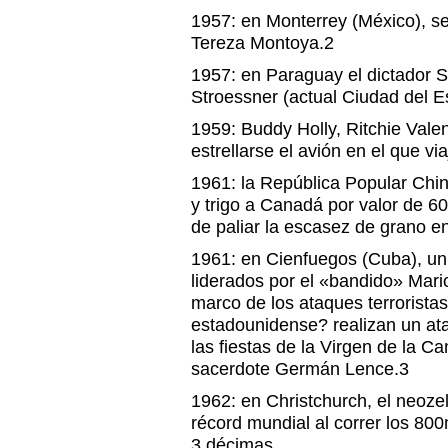
1957: en Monterrey (México), se
Tereza Montoya.2
1957: en Paraguay el dictador 
Stroessner (actual Ciudad del Es
1959: Buddy Holly, Ritchie Val
estrellarse el avión en el que vi
1961: la República Popular Chi
y trigo a Canadá por valor de 60
de paliar la escasez de grano en
1961: en Cienfuegos (Cuba), un 
liderados por el «bandido» Mari
marco de los ataques terrorista
estadounidense? realizan un ata
las fiestas de la Virgen de la Ca
sacerdote Germán Lence.3
1962: en Christchurch, el neoze
récord mundial al correr los 80
3 décimas.