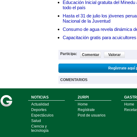
Educación Inicial gratuita del Mined
todo el país
Hasta el 31 de julio los jóvenes peru
Nacional de la Juventud
Consumo de agua revela dinámica d
Capacitación gratis para acuicul
Participa:
Comentar
Valorar
Regístrate aquí 
COMENTARIOS
NOTICIAS
2URPI
GASTR
Actualidad
Home
Home
Deportes
Regístrate
Receta
Espectáculos
Post de usuarios
Salud
Ciencia y
tecnología