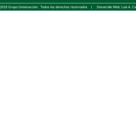
2018 Grupo Generaccion . Todos los derechos reservados |
Desarrollo Web: Luis A.