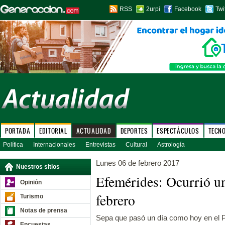
RSS
2urpi
Facebook
Twi
PORTADA
EDITORIAL
ACTUALIDAD
DEPORTES
ESPECTÁCULOS
TECN
Política
Internacionales
Entrevistas
Cultural
Astrología
Lunes 06 de febrero 2017
Nuestros sitios
Efemérides: Ocurrió u
Opinión
febrero
Turismo
Notas de prensa
Sepa que pasó un día como hoy en el P
Encuestas