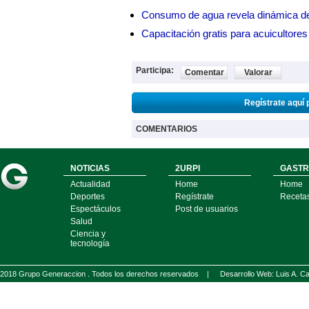
Consumo de agua revela dinámica d
Capacitación gratis para acuicul
Participa:
Comentar
Valorar
Regístrate aquí 
COMENTARIOS
NOTICIAS
2URPI
GASTR
Actualidad
Home
Home
Deportes
Regístrate
Receta
Espectáculos
Post de usuarios
Salud
Ciencia y
tecnología
2018 Grupo Generaccion . Todos los derechos reservados |
Desarrollo Web: Luis A.