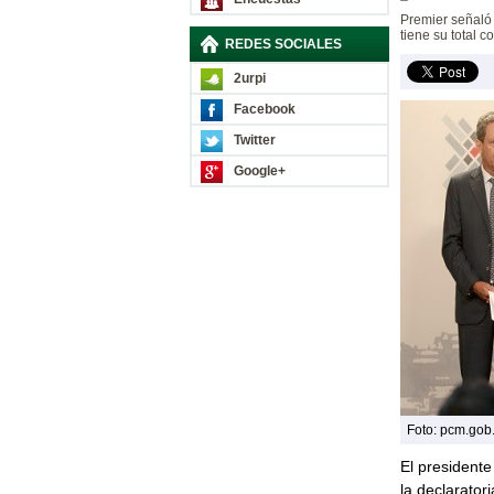
Premier señaló 
tiene su total c
REDES SOCIALES
2urpi
Facebook
Twitter
Google+
Foto: pcm.gob
El presidente
la declarator