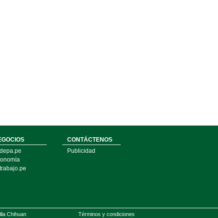
EGOCIOS
CONTÁCTENOS
depa.pe
Publicidad
onomía
trabajo.pe
illa Chihuan
Términos y condiciones