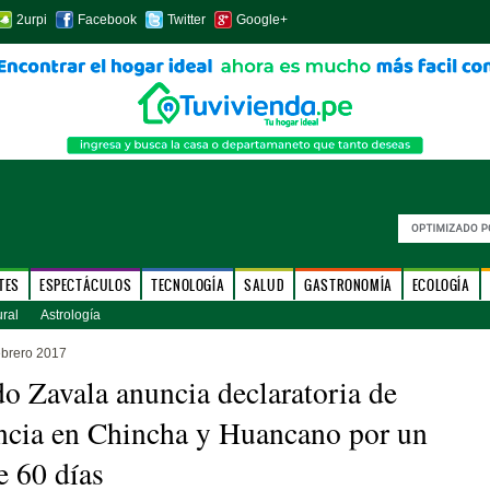
2urpi
Facebook
Twitter
Google+
TES
ESPECTÁCULOS
TECNOLOGÍA
SALUD
GASTRONOMÍA
ECOLOGÍA
ural
Astrología
ebrero 2017
o Zavala anuncia declaratoria de
cia en Chincha y Huancano por un
e 60 días