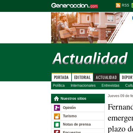
RSS
PORTADA
EDITORIAL
ACTUALIDAD
DEPOR
Política
Internacionales
Entrevistas
Cult
Jueves 09 de f
Nuestros sitios
Fernand
Opinión
emergen
Turismo
Notas de prensa
plazo d
Encuestas