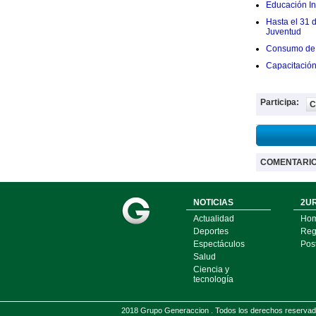
Educación Ini
Hasta el 31 
Juventud
Consumo de 
Capacitació
Participa:
C
COMENTARI
NOTICIAS
2UR
Actualidad
Ho
Deportes
Regí
Espectáculos
Pos
Salud
Ciencia y
tecnología
2018 Grupo Generaccion . Todos los derechos reserv