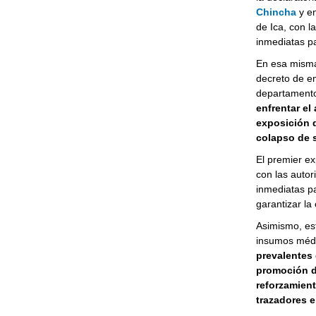
Chincha
y en
de Ica, con l
inmediatas pa
En esa misma 
decreto de em
departament
enfrentar el
exposición d
colapso de s
El premier ex
con las autor
inmediatas pa
garantizar la
Asimismo, es
insumos méd
prevalentes 
promoción de
reforzamient
trazadores e