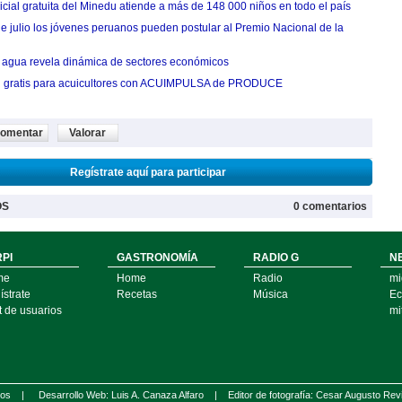
cial gratuita del Minedu atiende a más de 148 000 niños en todo el país
de julio los jóvenes peruanos pueden postular al Premio Nacional de la
agua revela dinámica de sectores económicos
n gratis para acuicultores con ACUIMPULSA de PRODUCE
omentar
Valorar
Regístrate aquí para participar
OS
0 comentarios
PI
GASTRONOMÍA
RADIO G
N
me
Home
Radio
mi
strate
Recetas
Música
Ec
t de usuarios
mi
ados |
Desarrollo Web: Luis A. Canaza Alfaro |
Editor de fotografía: Cesar Augusto Rev