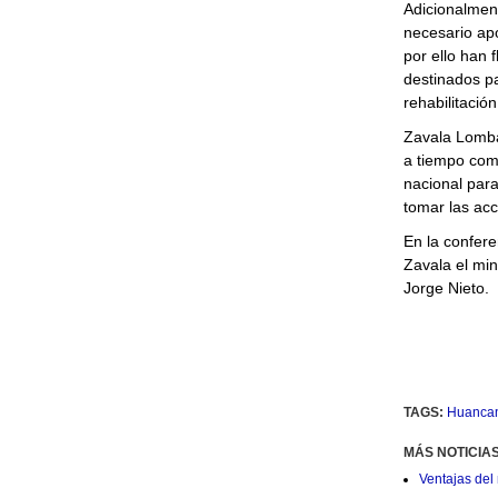
Adicionalment
necesario apo
por ello han 
destinados pa
rehabilitació
Zavala Lomba
a tiempo comp
nacional para
tomar las ac
En la confere
Zavala el min
Jorge Nieto.
TAGS:
Huanca
MÁS NOTICIA
Ventajas del 