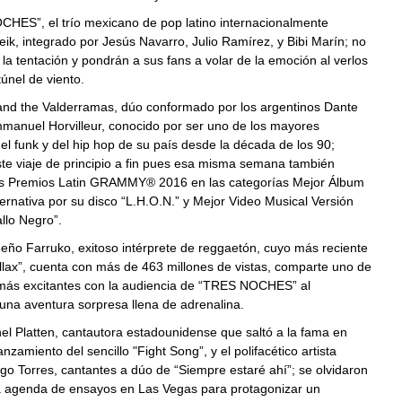
HES”, el trío mexicano de pop latino internacionalmente
ik, integrado por Jesús Navarro, Julio Ramírez, y Bibi Marín; no
 la tentación y pondrán a sus fans a volar de la emoción al verlos
túnel de viento.
 and the Valderramas, dúo conformado por los argentinos Dante
mmanuel Horvilleur, conocido por ser uno de los mayores
l funk y del hip hop de su país desde la década de los 90;
te viaje de principio a fin pues esa misma semana también
os Premios Latin GRAMMY® 2016 en las categorías Mejor Álbum
ernativa por su disco “L.H.O.N.” y Mejor Video Musical Versión
llo Negro”.
ueño Farruko, exitoso intérprete de reggaetón, cuyo más reciente
illax”, cuenta con más de 463 millones de vistas, comparte uno de
más excitantes con la audiencia de “TRES NOCHES” al
una aventura sorpresa llena de adrenalina.
el Platten, cantautora estadounidense que saltó a la fama en
nzamiento del sencillo "Fight Song”, y el polifacético artista
go Torres, cantantes a dúo de “Siempre estaré ahí”; se olvidaron
a agenda de ensayos en Las Vegas para protagonizar un