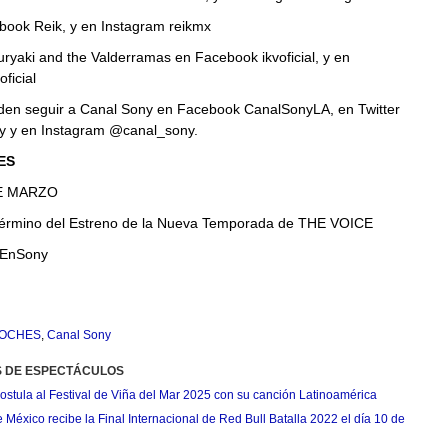
book Reik, y en Instagram reikmx
Kuryaki and the Valderramas en Facebook ikvoficial, y en
ficial
en seguir a Canal Sony en Facebook CanalSonyLA, en Twitter
 y en Instagram @canal_sony.
ES
E MARZO
 término del Estreno de la Nueva Temporada de THE VOICE
sEnSony
NOCHES
,
Canal Sony
S DE ESPECTÁCULOS
postula al Festival de Viña del Mar 2025 con su canción Latinoamérica
México recibe la Final Internacional de Red Bull Batalla 2022 el día 10 de