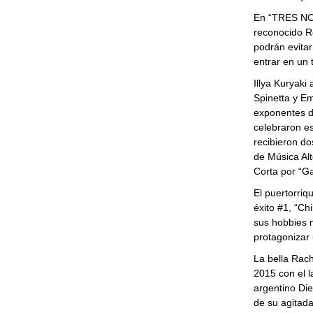
En “TRES NOC
reconocido Re
podrán evitar
entrar en un 
Illya Kuryaki
Spinetta y E
exponentes de
celebraron es
recibieron d
de Música Alt
Corta por “Ga
El puertorriq
éxito #1, “Ch
sus hobbies 
protagonizar 
La bella Rach
2015 con el la
argentino Die
de su agitad