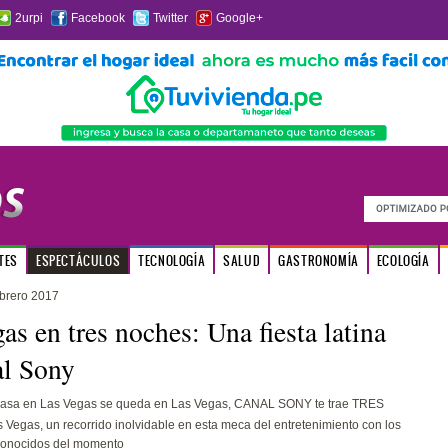
2urpi
Facebook
Twitter
Google+
TES
ESPECTÁCULOS
TECNOLOGÍA
SALUD
GASTRONOMÍA
ECOLOGÍA
ebrero 2017
as en tres noches: Una fiesta latina
al Sony
 pasa en Las Vegas se queda en Las Vegas, CANAL SONY te trae TRES
Vegas, un recorrido inolvidable en esta meca del entretenimiento con los
econocidos del momento