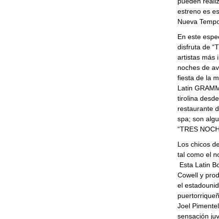
pueden reali
estreno es es
Nueva Tempo
En este espe
disfruta de “
artistas más 
noches de ave
fiesta de la 
Latin GRAMMY
tirolina desd
restaurante d
spa; son algu
“TRES NOCH
Los chicos de
tal como el n
Esta Latin B
Cowell y prod
el estadouni
puertorrique
Joel Pimentel
sensación juv