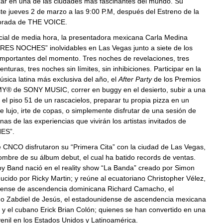
zar en una de las ciudades más fascinantes del mundo. Su
te jueves 2 de marzo a las 9:00 P.M, después del Estreno de la
rada de THE VOICE.
cial de media hora, la presentadora mexicana Carla Medina
TRES NOCHES” inolvidables en Las Vegas junto a siete de los
importantes del momento. Tres noches de revelaciones, tres
nturas, tres noches sin límites, sin inhibiciones. Participar en la
música latina más exclusiva del año, el
After Party
de los Premios
® de SONY MUSIC, correr en buggy en el desierto, subir a una
e el piso 51 de un rascacielos, preparar tu propia pizza en un
e lujo, irte de copas, o simplemente disfrutar de una sesión de
nas de las experiencias que vivirán los artistas invitados de
ES”.
 CNCO disfrutaron su “Primera Cita” con la ciudad de Las Vegas,
ombre de su álbum debut, el cual ha batido records de ventas.
oy Band nació en el reality show “La Banda” creado por Simon
ucido por Ricky Martin; y reúne al ecuatoriano Christopher Vélez,
dense de ascendencia dominicana Richard Camacho, el
ño Zabdiel de Jesús, el estadounidense de ascendencia mexicana
 y el cubano Erick Brian Colón; quienes se han convertido en una
enil en los Estados Unidos y Latinoamérica.