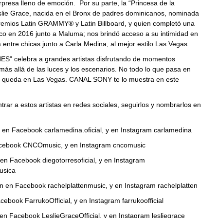
presa lleno de emoción. Por su parte, la “Princesa de la
slie Grace, nacida en el Bronx de padres dominicanos, nominada
Premios Latin GRAMMY® y Latin Billboard, y quien completó una
co en 2016 junto a Maluma; nos brindó acceso a su intimidad en
 entre chicas junto a Carla Medina, al mejor estilo Las Vegas.
” celebra a grandes artistas disfrutando de momentos
s allá de las luces y los escenarios. No todo lo que pasa en
 queda en Las Vegas. CANAL SONY te lo muestra en este
rar a estos artistas en redes sociales, seguirlos y nombrarlos en
 en Facebook carlamedina.oficial, y en Instagram carlamedina
ebook CNCOmusic, y en Instagram cncomusic
en Facebook diegotorresoficial, y en Instagram
usica
n en Facebook rachelplattenmusic, y en Instagram rachelplatten
cebook FarrukoOfficial, y en Instagram farrukoofficial
en Facebook LeslieGraceOfficial, y en Instagram lesliegrace