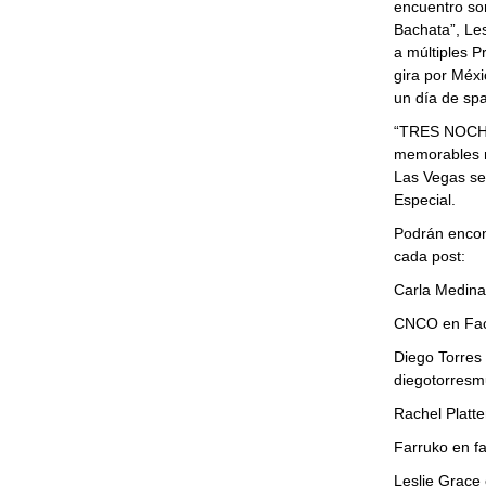
encuentro sor
Bachata”, Le
a múltiples 
gira por Méxi
un día de spa
“TRES NOCHES
memorables má
Las Vegas se
Especial.
Podrán encont
cada post:
Carla Medina
CNCO en Fac
Diego Torres 
diegotorresm
Rachel Platte
Farruko en fa
Leslie Grace 