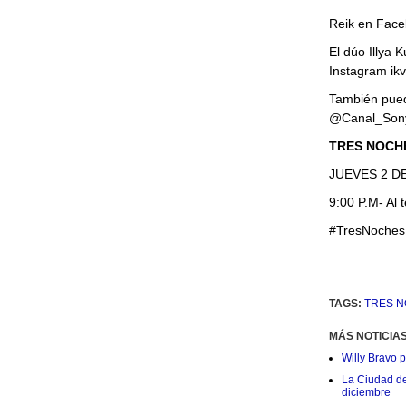
Reik en Face
El dúo Illya 
Instagram ikvo
También pued
@Canal_Sony
TRES NOCH
JUEVES 2 D
9:00 P.M- Al
#TresNoche
TAGS:
TRES 
MÁS NOTICIA
Willy Bravo 
La Ciudad de 
diciembre