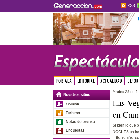
RSS
PORTADA
EDITORIAL
ACTUALIDAD
DEPOR
Martes 28 de f
Nuestros sitios
Las Veg
Opinión
en Can
Turismo
Notas de prensa
Si bien lo que
Encuestas
NOCHES en las 
artistas más r