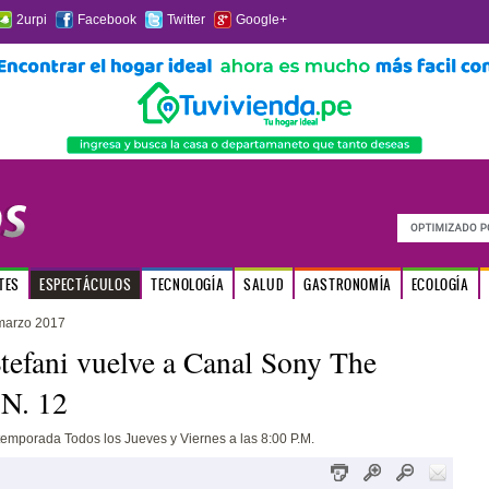
2urpi
Facebook
Twitter
Google+
TES
ESPECTÁCULOS
TECNOLOGÍA
SALUD
GASTRONOMÍA
ECOLOGÍA
marzo 2017
efani vuelve a Canal Sony The
SN. 12
emporada Todos los Jueves y Viernes a las 8:00 P.M.