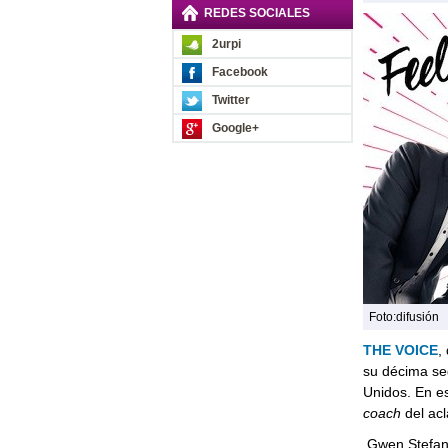
REDES SOCIALES
2urpi
Facebook
Twitter
Google+
Foto:difusión
THE VOICE
,
su décima se
Unidos. En es
coach
del ac
Gwen Stefani 