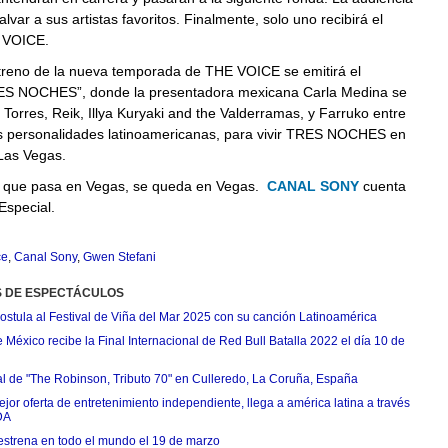
lvar a sus artistas favoritos. Finalmente, solo uno recibirá el
E VOICE.
treno de la nueva temporada de THE VOICE se emitirá el
ES NOCHES”, donde la presentadora mexicana Carla Medina se
 Torres, Reik, Illya Kuryaki and the Valderramas, y Farruko entre
s personalidades latinoamericanas, para vivir TRES NOCHES en
Las Vegas.
 que pasa en Vegas, se queda en Vegas.
CANAL SONY
cuenta
Especial.
ce
,
Canal Sony
,
Gwen Stefani
S DE ESPECTÁCULOS
postula al Festival de Viña del Mar 2025 con su canción Latinoamérica
México recibe la Final Internacional de Red Bull Batalla 2022 el día 10 de
ial de "The Robinson, Tributo 70" en Culleredo, La Coruña, España
jor oferta de entretenimiento independiente, llega a américa latina a través
DA
estrena en todo el mundo el 19 de marzo