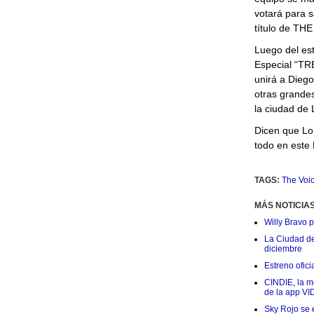
votará para sa
título de TH
Luego del es
Especial “TR
unirá a Diego
otras grande
la ciudad de 
Dicen que Lo
todo en este 
TAGS:
The Voi
MÁS NOTICIA
Willy Bravo 
La Ciudad de 
diciembre
Estreno ofic
CINDIE, la me
de la app VI
Sky Rojo se 