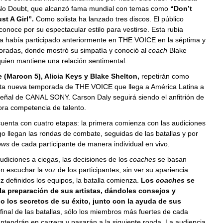
No Doubt, que alcanzó fama mundial con temas como
“Don’t
st A Girl”.
Como solista ha lanzado tres discos. El público
conoce por su espectacular estilo para vestirse. Esta rubia
ya había participado anteriormente en THE VOICE en la séptima y
radas, donde mostró su simpatía y conoció al
coach
Blake
uien mantiene una relación sentimental.
(Maroon 5), Alicia Keys y Blake Shelton,
repetirán como
ta nueva temporada de THE VOICE que llega a América Latina a
señal de CANAL SONY. Carson Daly seguirá siendo el anfitrión de
ora competencia de talento.
enta con cuatro etapas: la primera comienza con las audiciones
go llegan las rondas de combate, seguidas de las batallas y por
ows
de cada participante de manera individual en vivo.
udiciones a ciegas, las decisiones de los
coaches
se basan
 escuchar la voz de los participantes, sin ver su apariencia
ez definidos los equipos, la batalla comienza.
Los
coaches
se
la preparación de sus artistas, dándoles consejos y
 los secretos de su éxito, junto con la ayuda de sus
l final de las batallas, sólo los miembros más fuertes de cada
tendrán en carrera y pasarán a la siguiente ronda. La audiencia