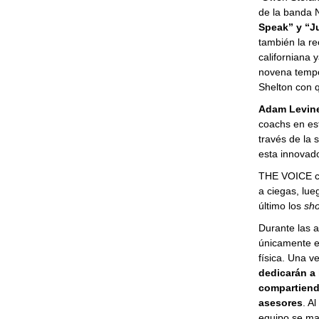
de la banda 
Speak” y “Ju
también la re
californiana 
novena tempo
Shelton con q
Adam Levine 
coachs en es
través de la 
esta innovad
THE VOICE cu
a ciegas, lue
último los
sh
Durante las a
únicamente en
física. Una v
dedicarán a 
compartiendo
asesores
. A
equipo se man