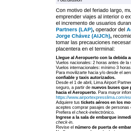
Con motivo del feriado largo, 
emprender viajes al interior o ex
el incremento de usuarios duran
Partners (LAP)
,
operador del
A
Jorge Chávez (AIJCh)
,
recomie
tomar las precauciones necesari
placentera en el terminal:
Llegue al Aeropuerto con la debida a
Vuelos nacionales: 2 horas antes de la s
Vuelos internacionales: mínimo 3 horas 
Para movilizarte hacia y/o desde el ae
confiable y taxis autorizados.
Desde el 1 de abril, Lima Airport Partne
seguro, a partir de
nuevos buses que p
hacia el Aeropuerto
. Para mayor info
https://www.airportexpresslima.com/es/
Adquiere tus
tickets aéreos en los m
aceptes comprar pasajes de personas 
Prefiera el
check-in
electrónico.
Ingrese a la sala de embarque inmed
check-in
.
Revise el
número de puerta de emba