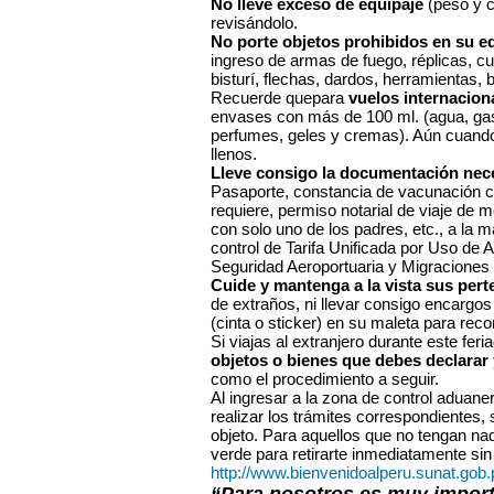
No lleve exceso de equipaje
(peso y c
revisándolo.
No porte objetos prohibidos en su e
ingreso de armas de fuego, réplicas, cuc
bisturí, flechas, dardos, herramientas, b
Recuerde quepara
vuelos internacion
envases con más de 100 ml. (agua, gas
perfumes, geles y cremas). Aún cuando
llenos.
Lleve consigo la documentación nec
Pasaporte, constancia de vacunación cont
requiere, permiso notarial de viaje de m
con solo uno de los padres, etc., a la m
control de Tarifa Unificada por Uso de 
Seguridad Aeroportuaria y Migraciones
Cuide y mantenga a la vista sus pert
de extraños, ni llevar consigo encargos
(cinta o sticker) en su maleta para reco
Si viajas al extranjero durante este feri
objetos o bienes que debes declarar 
como el procedimiento a seguir.
Al ingresar a la zona de control aduaner
realizar los trámites correspondientes,
objeto. Para aquellos que no tengan nad
verde para retirarte inmediatamente si
http://www.bienvenidoalperu.sunat.gob.