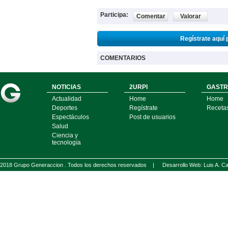
Participa:
Comentar
Valorar
Regístrate aquí 
COMENTARIOS
NOTICIAS
2URPI
GASTR
Actualidad
Home
Home
Deportes
Regístrate
Receta
Espectáculos
Post de usuarios
Salud
Ciencia y
tecnología
2018 Grupo Generaccion . Todos los derechos reservados |
Desarrollo Web: Luis A.