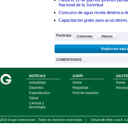
Nacional de la Juventud
Consumo de agua revela dinámica d
Capacitación gratis para acuicul
Participa:
Comentar
Valorar
Regístrate aquí 
COMENTARIOS
NOTICIAS
2URPI
GASTR
Actualidad
Home
Home
Deportes
Regístrate
Receta
Espectáculos
Post de usuarios
Salud
Ciencia y
tecnología
2018 Grupo Generaccion . Todos los derechos reservados |
Desarrollo Web: Luis A.