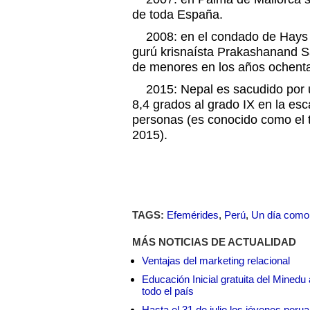
de toda España.
2008: en el condado de Hays (T
gurú krisnaísta Prakashanand S
de menores en los años ochenta
2015: Nepal es sacudido por u
8,4 grados al grado IX en la es
personas (es conocido como el 
2015).
TAGS:
Efemérides
,
Perú
,
Un día como
MÁS NOTICIAS DE ACTUALIDAD
Ventajas del marketing relacional
Educación Inicial gratuita del Mined
todo el país
Hasta el 31 de julio los jóvenes peru