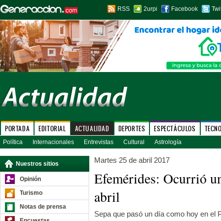
RSS
2urpi
Facebook
Twi
PORTADA
EDITORIAL
ACTUALIDAD
DEPORTES
ESPECTÁCULOS
TECN
Política
Internacionales
Entrevistas
Cultural
Astrología
Martes 25 de abril 2017
Nuestros sitios
Efemérides: Ocurrió u
Opinión
abril
Turismo
Notas de prensa
Sepa que pasó un día como hoy en el P
Encuestas