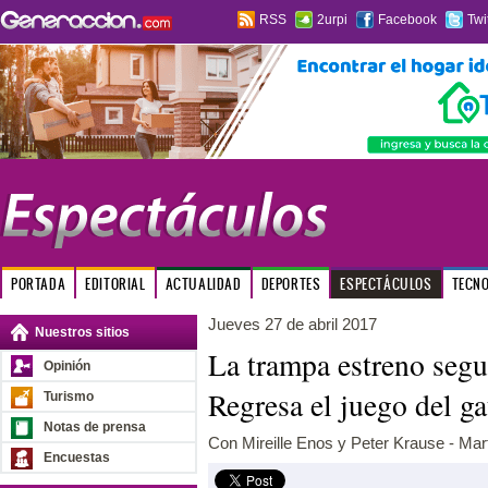
RSS
2urpi
Facebook
Twi
PORTADA
EDITORIAL
ACTUALIDAD
DEPORTES
ESPECTÁCULOS
TECN
Jueves 27 de abril 2017
Nuestros sitios
La trampa estreno seg
Opinión
Regresa el juego del ga
Turismo
Notas de prensa
Con Mireille Enos y Peter Krause - Ma
Encuestas