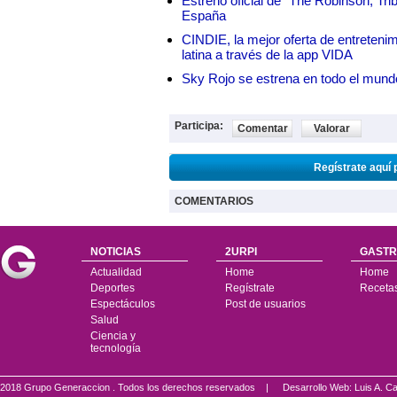
Estreno oficial de "The Robinson, Tri
España
CINDIE, la mejor oferta de entretenim
latina a través de la app VIDA
Sky Rojo se estrena en todo el mund
Participa:
Comentar
Valorar
Regístrate aquí 
COMENTARIOS
NOTICIAS
2URPI
GASTR
Actualidad
Home
Home
Deportes
Regístrate
Receta
Espectáculos
Post de usuarios
Salud
Ciencia y
tecnología
2018 Grupo Generaccion . Todos los derechos reservados |
Desarrollo Web: Luis A.