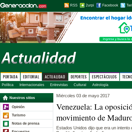
RSS
2urpi
Facebook
Twi
PORTADA
EDITORIAL
ACTUALIDAD
DEPORTES
ESPECTÁCULOS
TECN
Política
Internacionales
Entrevistas
Cultural
Astrología
Miércoles 03 de mayo 2017
Nuestros sitios
Venezuela: La oposici
Opinión
movimiento de Madur
Turismo
Notas de prensa
Estados Unidos dijo que era un intento 
Encuestas