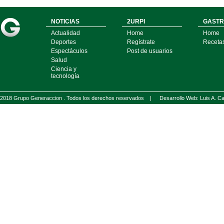
NOTICIAS
2URPI
GASTR
Actualidad
Home
Home
Deportes
Regístrate
Receta
Espectáculos
Post de usuarios
Salud
Ciencia y
tecnología
2018 Grupo Generaccion . Todos los derechos reservados |
Desarrollo Web: Luis A.