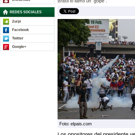
Brasil lo llamó un "golpe".
REDES SOCIALES
2urpi
Facebook
Twitter
Google+
Foto: elpais.com
Los opositores del presidente 