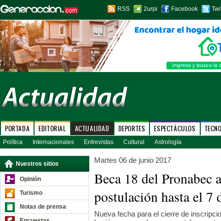
RSS
2urpi
Facebook
Twi
PORTADA
EDITORIAL
ACTUALIDAD
DEPORTES
ESPECTÁCULOS
TECN
Política
Internacionales
Entrevistas
Cultural
Astrología
Martes 06 de junio 2017
Nuestros sitios
Beca 18 del Pronabec a
Opinión
postulación hasta el 7 
Turismo
Notas de prensa
Nueva fecha para el cierre de inscripc
Encuestas