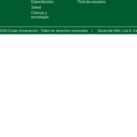
Espectáculos
Post de usuarios
Salud
Ciencia y
tecnología
2018 Grupo Generaccion . Todos los derechos reservados |
Desarrollo Web: Luis A.