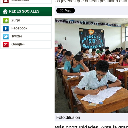
los jóvenes que buscan postular a esta
REDES SOCIALES
2urpi
Facebook
Twitter
Google+
Foto:difusión
M
ás oportunidades. Ante la gr