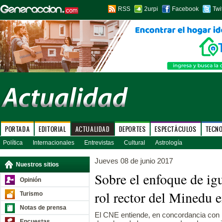
RSS
2urpi
Facebook
Twi
PORTADA
EDITORIAL
ACTUALIDAD
DEPORTES
ESPECTÁCULOS
TECN
Política
Internacionales
Entrevistas
Cultural
Astrología
Jueves 08 de junio 2017
Nuestros sitios
Sobre el enfoque de ig
Opinión
rol rector del Minedu e
Turismo
Notas de prensa
El CNE entiende, en concordancia con lo
Encuestas