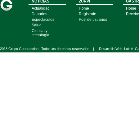
NOTICIAS
2URPI
GASTR
Actualidad
Home
Home
Deportes
Regístrate
Receta
Espectáculos
Post de usuarios
Salud
Ciencia y
tecnología
2018 Grupo Generaccion . Todos los derechos reservados |
Desarrollo Web: Luis A.