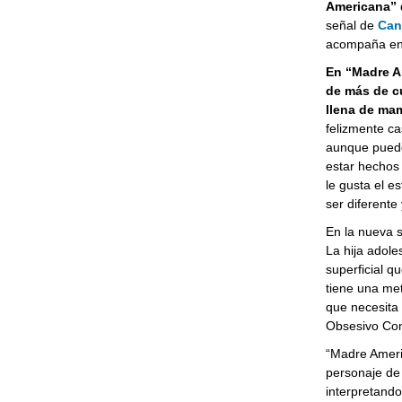
Americana”
q
señal de
Can
acompaña en 
En “Madre Am
de más de cu
llena de mam
felizmente ca
aunque pueden
estar hechos 
le gusta el e
ser diferente
En la nueva s
La hija adole
superficial qu
tiene una met
que necesita
Obsesivo Com
“Madre Americ
personaje de
interpretando