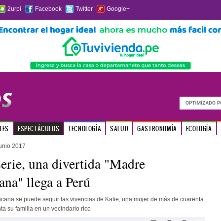
2urpi
Facebook
Twitter
Google+
TES
ESPECTÁCULOS
TECNOLOGÍA
SALUD
GASTRONOMÍA
ECOLOGÍA
junio 2017
erie, una divertida "Madre
na" llega a Perú
cana se puede seguir las vivencias de Katie, una mujer de más de cuarenta
ta su familia en un vecindario rico