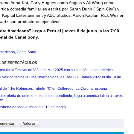
s como Anna-Kat, Carly Hughes como Angela y Ali Wong como
ertida comedia familiar es escrita por Sarah Dunn (“Spin City”) y
 Kapital Entertainment y ABC Studios. Aaron Kaplan, Rick Weiner
artz son productores ejecutivos.
dre Americana” llega a Perú el jueves 8 de junio, a las 7:00
eñal de Canal Sony.
mericana
,
Canal Sony
S DE ESPECTÁCULOS
postula al Festival de Viña del Mar 2025 con su canción Latinoamérica
México recibe la Final Internacional de Red Bull Batalla 2022 el día 10 de
ial de "The Robinson, Tributo 70" en Culleredo, La Coruña, España
jor oferta de entretenimiento independiente, llega a américa latina a través
DA
estrena en todo el mundo el 19 de marzo
omentar
Valorar