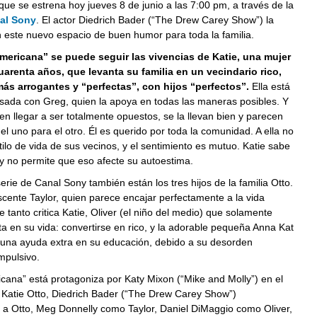
ue se estrena hoy jueves 8 de junio a las 7:00 pm, a través de la
al Sony
. El actor Diedrich Bader (“The Drew Carey Show”) la
este nuevo espacio de buen humor para toda la familia.
ericana” se puede seguir las vivencias de Katie, una mujer
arenta años, que levanta su familia en un vecindario rico,
ás arrogantes y “perfectas”, con hijos “perfectos”.
Ella está
sada con Greg, quien la apoya en todas las maneras posibles. Y
 llegar a ser totalmente opuestos, se la llevan bien y parecen
el uno para el otro. Él es querido por toda la comunidad. A ella no
stilo de vida de sus vecinos, y el sentimiento es mutuo. Katie sabe
 y no permite que eso afecte su autoestima.
erie de Canal Sony también están los tres hijos de la familia Otto.
scente Taylor, quien parece encajar perfectamente a la vida
e tanto critica Katie, Oliver (el niño del medio) que solamente
a en su vida: convertirse en rico, y la adorable pequeña Anna Kat
 una ayuda extra en su educación, debido a su desorden
pulsivo.
ana” está protagoniza por Katy Mixon (“Mike and Molly”) en el
 Katie Otto, Diedrich Bader (“The Drew Carey Show”)
 a Otto, Meg Donnelly como Taylor, Daniel DiMaggio como Oliver,