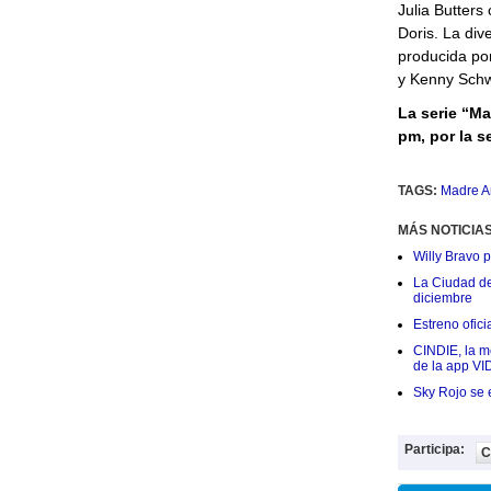
Julia Butter
Doris. La div
producida por
y Kenny Schw
La serie “Ma
pm, por la s
TAGS:
Madre A
MÁS NOTICIA
Willy Bravo 
La Ciudad de 
diciembre
Estreno ofic
CINDIE, la me
de la app VI
Sky Rojo se 
Participa:
C