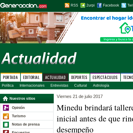
RSS
2urpi
Facebook
Twi
PORTADA
EDITORIAL
ACTUALIDAD
DEPORTES
ESPECTÁCULOS
TECN
Política
Internacionales
Entrevistas
Cultural
Astrología
Viernes 21 de julio 2017
Nuestros sitios
Minedu brindará taller
Opinión
inicial antes de que ri
Turismo
Notas de prensa
desempeño
Encuestas