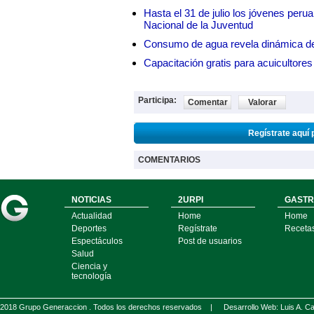
Hasta el 31 de julio los jóvenes peru
Nacional de la Juventud
Consumo de agua revela dinámica d
Capacitación gratis para acuicul
Participa:
Comentar
Valorar
Regístrate aquí 
COMENTARIOS
NOTICIAS
2URPI
GASTR
Actualidad
Home
Home
Deportes
Regístrate
Receta
Espectáculos
Post de usuarios
Salud
Ciencia y
tecnología
2018 Grupo Generaccion . Todos los derechos reservados |
Desarrollo Web: Luis A.