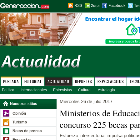
RSS
2urpi
Facebook
Twi
PORTADA
EDITORIAL
ACTUALIDAD
DEPORTES
ESPECTÁCULOS
TECN
Política
Internacionales
Entrevistas
Cultural
Astrología
Miércoles 26 de julio 2017
Nuestros sitios
Ministerios de Educaci
Opinión
concurso 225 becas par
Turismo
Notas de prensa
Esfuerzo intersectorial impulsa política
Encuestas