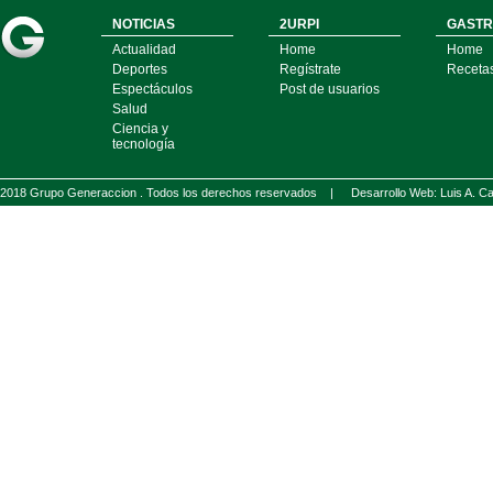
NOTICIAS
2URPI
GASTR
Actualidad
Home
Home
Deportes
Regístrate
Receta
Espectáculos
Post de usuarios
Salud
Ciencia y
tecnología
2018 Grupo Generaccion . Todos los derechos reservados |
Desarrollo Web: Luis A.