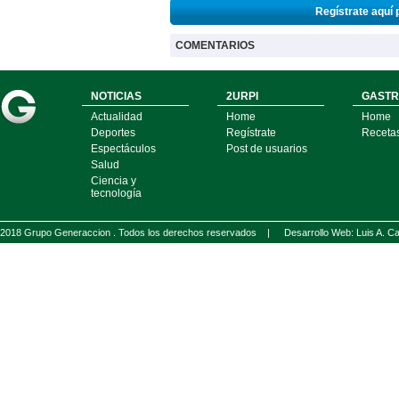
Regístrate aquí 
COMENTARIOS
NOTICIAS
2URPI
GASTR
Actualidad
Home
Home
Deportes
Regístrate
Receta
Espectáculos
Post de usuarios
Salud
Ciencia y
tecnología
2018 Grupo Generaccion . Todos los derechos reservados |
Desarrollo Web: Luis A.