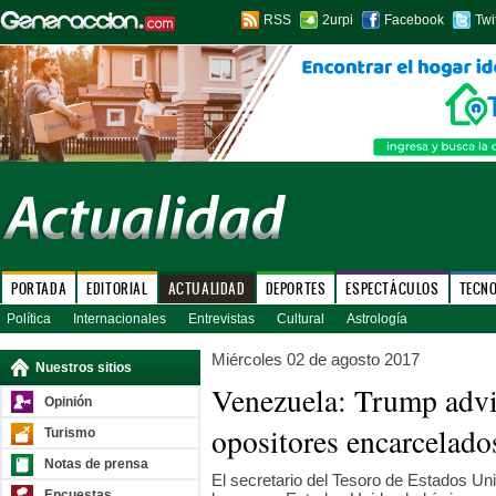
RSS
2urpi
Facebook
Twi
PORTADA
EDITORIAL
ACTUALIDAD
DEPORTES
ESPECTÁCULOS
TECN
Política
Internacionales
Entrevistas
Cultural
Astrología
Miércoles 02 de agosto 2017
Nuestros sitios
Venezuela: Trump advi
Opinión
opositores encarcelado
Turismo
Notas de prensa
El secretario del Tesoro de Estados Un
Encuestas