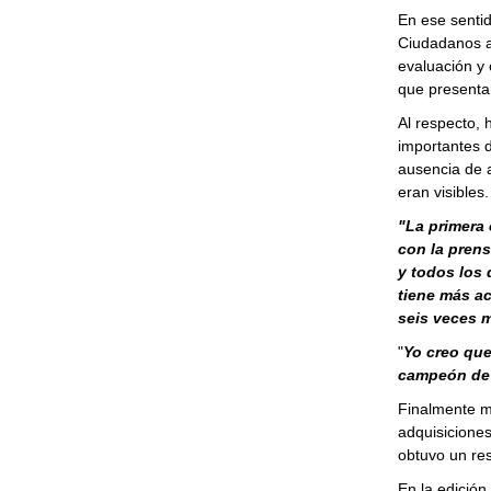
En ese sentid
Ciudadanos al
evaluación y 
que presentar
Al respecto, 
importantes d
ausencia de a
eran visibles.
"La primera
con la prens
y todos los 
tiene más ac
seis veces m
"
Yo creo que
campeón de 
Finalmente ma
adquisiciones
obtuvo un res
En la edición