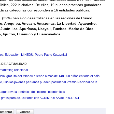
blica, 222 iniciativas. De ellas, 19 buenas prácticas ganadoras
tivas categorías corresponden a 16 entidades públicas.
1 (32%) han sido desarrolladas en las regiones de
Cusco,
to, Arequipa, Ancash, Amazonas, La Libertad, Ayacucho,
 Junín, Ica, Apurímac, Ucayali, Tumbes, Madre de Dios,
 Iquitos, Huánuco y Huancavelica.
res
,
Educación
,
MINEDU
,
Pedro Pablo Kuczynksi
S DE ACTUALIDAD
marketing relacional
cial gratuita del Minedu atiende a más de 148 000 niños en todo el país
de julio los jóvenes peruanos pueden postular al Premio Nacional de la
agua revela dinámica de sectores económicos
n gratis para acuicultores con ACUIMPULSA de PRODUCE
omentar
Valorar