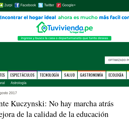
2urpi
Facebook
Twitter
Google+
TES
ESPECTÁCULOS
TECNOLOGÍA
SALUD
GASTRONOMÍA
ECOLOGÍA
ural
Astrología
gosto 2017
nte Kuczynski: No hay marcha atrás
ejora de la calidad de la educación