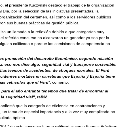
o, el presidente Kuczynski destacó el trabajo de la organización
 Día, por la selección de las iniciativas presentadas, la
organización del certamen, así como a los servidores públicos
on sus buenas prácticas de gestión pública.
hizo un llamado a la reflexión debido a que categorías muy
el referido concurso no alcanzaron un ganador ya sea por la
lguien calificado o porque las comisiones de competencia no
 es promoción del desarrollo Económico, segundo relación
a, eso nos dice algo; seguridad vial y transporte sostenible,
días leemos de accidentes, de choques mortales. El Perú
cidentes mortales en carreteras que España y España tiene
ás vehículos que el Perú
", comentó.
 para el año entrante tenemos que tratar de encontrar al
la seguridad vial"
, refirió.
nifestó que la categoría de eficiencia en contrataciones y
, un tema de especial importancia y a la vez muy complicado no
ultado óptimo.
 2017 de este concurso fueron calificadas como Buenas Prácticas