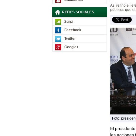
Así refirió el 
públicos que ob
REDES SOCIALES
2urpi
Facebook
Twitter
Google+
Foto: presiden
El presidente
las acciones 