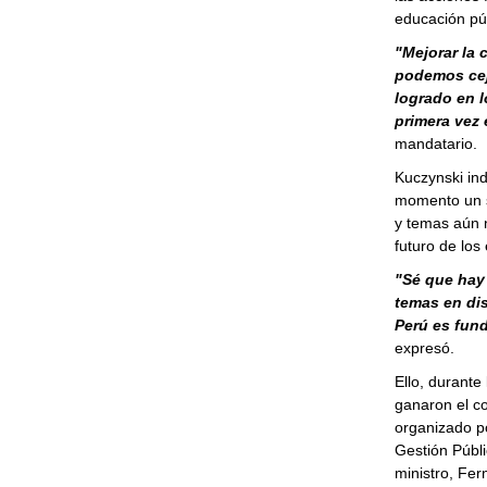
educación púb
"Mejorar la 
podemos cej
logrado en l
primera vez 
mandatario.
Kuczynski ind
momento un s
y temas aún 
futuro de los
"Sé que hay
temas en dis
Perú es fun
expresó.
Ello, durante
ganaron el c
organizado po
Gestión Públi
ministro, Fer