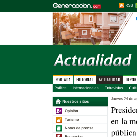
RSS
PORTADA
EDITORIAL
ACTUALIDAD
DEPOR
Política
Internacionales
Entrevistas
Cult
Jueves 24 de a
Nuestros sitios
Preside
Opinión
en la m
Turismo
Notas de prensa
pública
Encuestas