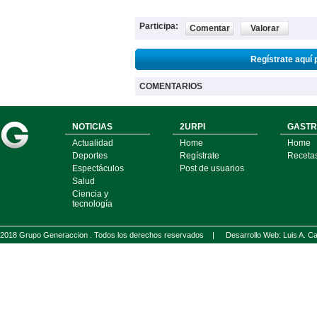
Participa:
Comentar
Valorar
Regístrate aquí 
COMENTARIOS
NOTICIAS
2URPI
GASTR
Actualidad
Home
Home
Deportes
Regístrate
Receta
Espectáculos
Post de usuarios
Salud
Ciencia y
tecnología
2018 Grupo Generaccion . Todos los derechos reservados |
Desarrollo Web: Luis A.