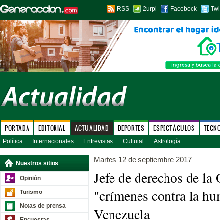
RSS
2urpi
Facebook
Twi
PORTADA
EDITORIAL
ACTUALIDAD
DEPORTES
ESPECTÁCULOS
TECN
Política
Internacionales
Entrevistas
Cultural
Astrología
Martes 12 de septiembre 2017
Nuestros sitios
Jefe de derechos de la
Opinión
"crímenes contra la h
Turismo
Notas de prensa
Venezuela
Encuestas