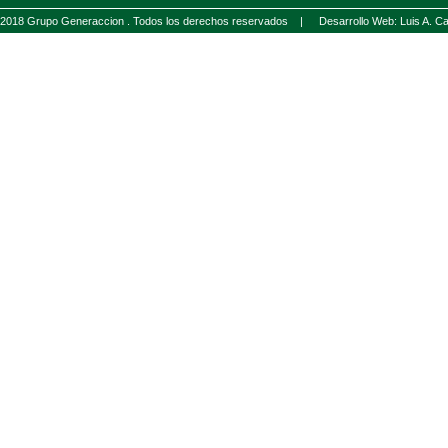
2018 Grupo Generaccion . Todos los derechos reservados |
Desarrollo Web: Luis A.