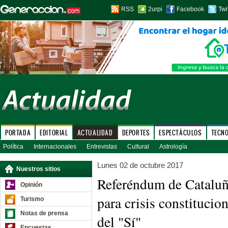
RSS
2urpi
Facebook
Twi
PORTADA
EDITORIAL
ACTUALIDAD
DEPORTES
ESPECTÁCULOS
TECN
Política
Internacionales
Entrevistas
Cultural
Astrología
Lunes 02 de octubre 2017
Nuestros sitios
Referéndum de Cataluñ
Opinión
para crisis constitucion
Turismo
Notas de prensa
del "Sí"
Encuestas