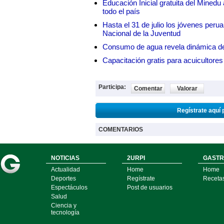
Educación Inicial gratuita del Mined
todo el país
Hasta el 31 de julio los jóvenes peru
Nacional de la Juventud
Consumo de agua revela dinámica d
Capacitación gratis para acuicul
Participa:
Comentar
Valorar
Regístrate aquí 
COMENTARIOS
NOTICIAS
2URPI
GASTR
Actualidad
Home
Home
Deportes
Regístrate
Receta
Espectáculos
Post de usuarios
Salud
Ciencia y
tecnología