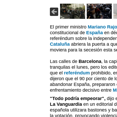
El primer ministro
Mariano Raj
constitucional de
España
en déc
referéndum sobre la independenc
Cataluña
abriera la puerta a qu
moviera para la secesión esta 
Las calles de
Barcelona
, la ca
tranquilas el lunes, pero los edi
que el
referéndum
prohibido, e
dijeron que el 90 por ciento de 
abandonar España, prepararon e
enfrentamiento decisivo entre
M
"Todo podría empeorar",
dijo 
La Vanguardia
en un editorial 
española utilizara bastones y b
la votación, provocando violenc