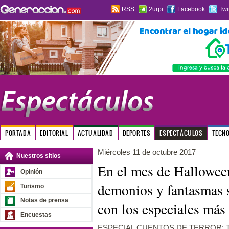
RSS
2urpi
Facebook
Twi
PORTADA
EDITORIAL
ACTUALIDAD
DEPORTES
ESPECTÁCULOS
TECN
Miércoles 11 de octubre 2017
Nuestros sitios
En el mes de Halloween
Opinión
demonios y fantasmas 
Turismo
Notas de prensa
con los especiales más 
Encuestas
ESPECIAL CUENTOS DE TERROR: