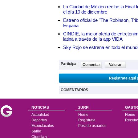
La Ciudad de México recibe la Final I
el día 10 de diciembre
Estreno oficial de "The Robinson, Tri
España
CINDIE, la mejor oferta de entretenim
latina a través de la app VIDA
Sky Rojo se estrena en todo el mund
Participa:
Comentar
Valorar
Regístrate aquí 
COMENTARIOS
NOTICIAS
2URPI
GASTR
Actualidad
Home
Home
Deportes
Regístrate
Receta
Espectáculos
Post de usuarios
Salud
Ciencia y