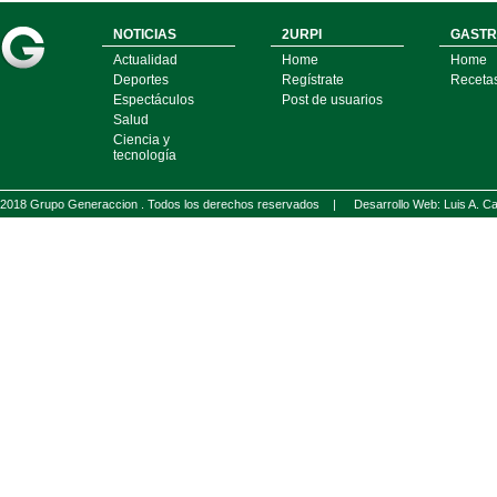
NOTICIAS
2URPI
GASTR
Actualidad
Home
Home
Deportes
Regístrate
Receta
Espectáculos
Post de usuarios
Salud
Ciencia y
tecnología
2018 Grupo Generaccion . Todos los derechos reservados |
Desarrollo Web: Luis A.