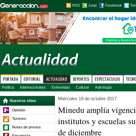
RSS
2urpi
Facebook
Twi
PORTADA
EDITORIAL
ACTUALIDAD
DEPORTES
ESPECTÁCULOS
TECN
Política
Internacionales
Entrevistas
Cultural
Astrología
Miércoles 18 de octubre 2017
Nuestros sitios
Minedu amplía vigenci
Opinión
institutos y escuelas s
Turismo
Notas de prensa
de diciembre
Encuestas