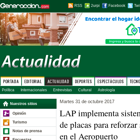
RSS
2urpi
Facebook
Twi
PORTADA
EDITORIAL
ACTUALIDAD
DEPORTES
ESPECTÁCULOS
TECN
Política
Internacionales
Entrevistas
Cultural
Astrología
Martes 31 de octubre 2017
Nuestros sitios
LAP implementa siste
Opinión
de placas para reforzar
Turismo
Notas de prensa
en el Aeropuerto
Encuestas