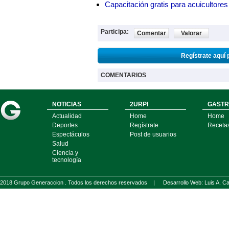
Capacitación gratis para acuicul
Participa:
Comentar
Valorar
Regístrate aquí 
COMENTARIOS
NOTICIAS
2URPI
GASTR
Actualidad
Home
Home
Deportes
Regístrate
Receta
Espectáculos
Post de usuarios
Salud
Ciencia y
tecnología
2018 Grupo Generaccion . Todos los derechos reservados |
Desarrollo Web: Luis A.