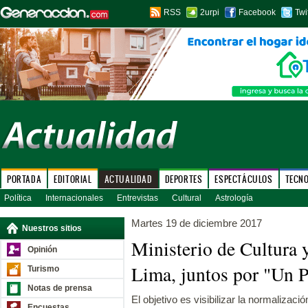
RSS
2urpi
Facebook
Twi
PORTADA
EDITORIAL
ACTUALIDAD
DEPORTES
ESPECTÁCULOS
TECN
Política
Internacionales
Entrevistas
Cultural
Astrología
Martes 19 de diciembre 2017
Nuestros sitios
Ministerio de Cultura 
Opinión
Lima, juntos por "Un P
Turismo
Notas de prensa
El objetivo es visibilizar la normalizac
Encuestas