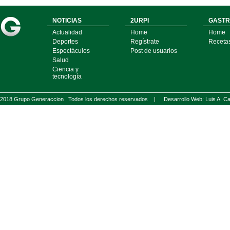
NOTICIAS
2URPI
GASTR
Actualidad
Home
Home
Deportes
Regístrate
Receta
Espectáculos
Post de usuarios
Salud
Ciencia y
tecnología
2018 Grupo Generaccion . Todos los derechos reservados |
Desarrollo Web: Luis A.