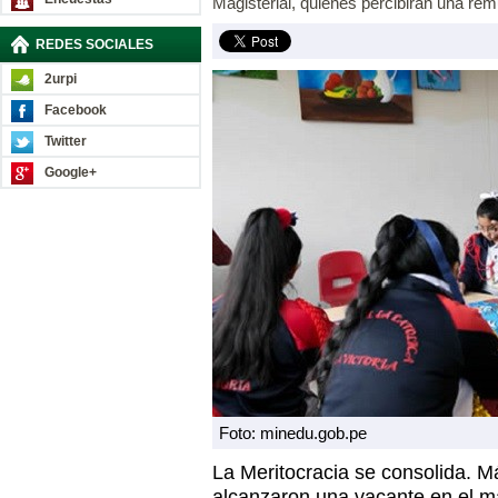
Magisterial, quienes percibirán una re
REDES SOCIALES
2urpi
Facebook
Twitter
Google+
Foto: minedu.gob.pe
La Meritocracia se consolida. M
alcanzaron una vacante en el m