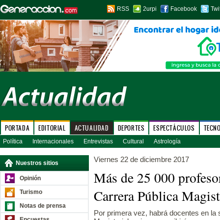
RSS
2urpi
Facebook
Twi
PORTADA
EDITORIAL
ACTUALIDAD
DEPORTES
ESPECTÁCULOS
TECN
Política
Internacionales
Entrevistas
Cultural
Astrología
Viernes 22 de diciembre 2017
Nuestros sitios
Más de 25 000 profesor
Opinión
Carrera Pública Magist
Turismo
Notas de prensa
Por primera vez, habrá docentes en la 
Encuestas