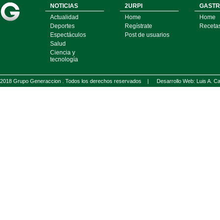
NOTICIAS
2URPI
GASTR
Actualidad
Home
Home
Deportes
Regístrate
Receta
Espectáculos
Post de usuarios
Salud
Ciencia y
tecnología
2018 Grupo Generaccion . Todos los derechos reservados |
Desarrollo Web: Luis A.