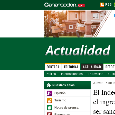
RSS
PORTADA
EDITORIAL
ACTUALIDAD
DEPOR
Política
Internacionales
Entrevistas
Cult
Jueves 15 de f
Nuestros sitios
El Inde
Opinión
el ingr
Turismo
Notas de prensa
ser san
Encuestas