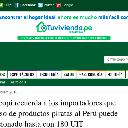
2urpi
Facebook
Twitter
Google+
TES
ESPECTÁCULOS
TECNOLOGÍA
SALUD
GASTRONOMÍA
ECOLOGÍA
ural
Astrología
ebrero 2018
copi recuerda a los importadores que
eso de productos piratas al Perú puede
cionado hasta con 180 UIT