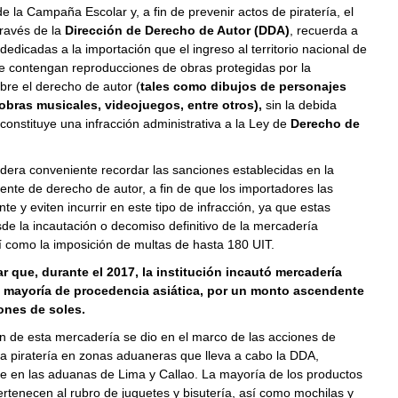
e la Campaña Escolar y, a fin de prevenir actos de piratería, el
través de la
Dirección de Derecho de Autor (DDA)
, recuerda a
dedicadas a la importación que el ingreso al territorio nacional de
e contengan reproducciones de obras protegidas por la
obre el derecho de autor (
tales como dibujos de personajes
obras musicales, videojuegos, entre otros),
sin la debida
 constituye una infracción administrativa a la Ley de
Derecho de
dera conveniente recordar las sanciones establecidas en la
ente de derecho de autor, a fin de que los importadores las
te y eviten incurrir en este tipo de infracción, ya que estas
de la incautación o decomiso definitivo de la mercadería
sí como la imposición de multas de hasta 180 UIT.
r que, durante el 2017, la institución incautó mercadería
u mayoría de procedencia asiática, por un monto ascendente
lones de soles.
n de esta mercadería se dio en el marco de las acciones de
la piratería en zonas aduaneras que lleva a cabo la DDA,
e en las aduanas de Lima y Callao. La mayoría de los productos
rtenecen al rubro de juguetes y bisutería, así como mochilas y