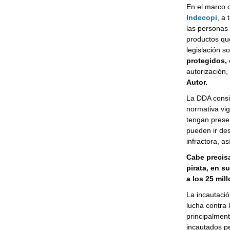
En el marco d
Indecopi
, a 
las personas 
productos qu
legislación s
protegidos, 
autorización,
Autor.
La DDA consi
normativa vig
tengan presen
pueden ir des
infractora, a
Cabe precisa
pirata, en s
a los 25 mil
La incautació
lucha contra 
principalment
incautados pe