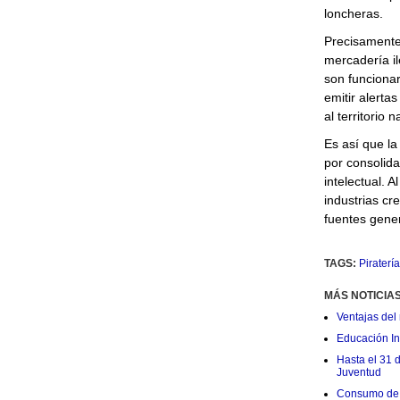
loncheras.
Precisamente,
mercadería il
son funcionar
emitir alerta
al territorio 
Es así que la
por consolida
intelectual. 
industrias cr
fuentes gene
TAGS:
Piratería
MÁS NOTICIA
Ventajas del 
Educación Ini
Hasta el 31 
Juventud
Consumo de 