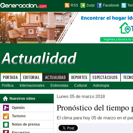
RSS
2urpi
Facebook
Twi
PORTADA
EDITORIAL
ACTUALIDAD
DEPORTES
ESPECTÁCULOS
TECN
Política
Internacionales
Entrevistas
Cultural
Astrología
Lunes 05 de marzo 2018
Nuestros sitios
Pronóstico del tiempo 
Opinión
Turismo
El clima para hoy 05 de marzo en el paí
Notas de prensa
Encuestas