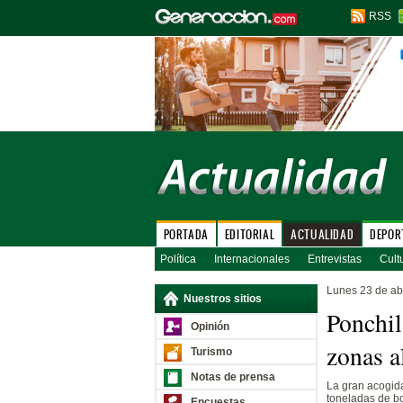
RSS
PORTADA
EDITORIAL
ACTUALIDAD
DEPOR
Política
Internacionales
Entrevistas
Cult
Lunes 23 de ab
Nuestros sitios
Ponchil
Opinión
zonas a
Turismo
Notas de prensa
La gran acogid
toneladas de bo
Encuestas