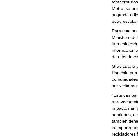
temperaturas.
Metro, se uni
segunda edici
edad escolar 
Para esta se
Ministerio de
la recolecció
información 
de más de cin
Gracias a la 
Ponchila perm
comunidades 
ser víctimas 
“Esta campañ
aprovechamie
impactos amb
sanitarios, o
también tiene
la importanci
recicladores 