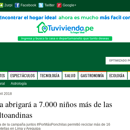
2urpi
Facebook
Twitter
Google+
TES
ESPECTÁCULOS
TECNOLOGÍA
SALUD
GASTRONOMÍA
ECOLOGÍA
ural
Astrología
ril 2018
a abrigará a 7.000 niños más de las
ltoandinas
a de la campaña juntos #PorMásPonchilas permitió reciclar más de 16
tellas en Lima y Arequipa