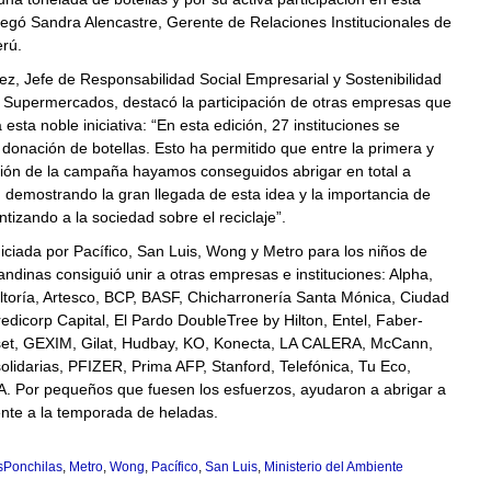
egó Sandra Alencastre, Gerente de Relaciones Institucionales de
rú.
z, Jefe de Responsabilidad Social Empresarial y Sostenibilidad
Supermercados, destacó la participación de otras empresas que
esta noble iniciativa: “En esta edición, 27 instituciones se
onación de botellas. Esto ha permitido que entre la primera y
ión de la campaña hayamos conseguidos abrigar en total a
 demostrando la gran llegada de esta idea y la importancia de
ntizando a la sociedad sobre el reciclaje”.
iciada por Pacífico, San Luis, Wong y Metro para los niños de
andinas consiguió unir a otras empresas e instituciones: Alpha,
toría, Artesco, BCP, BASF, Chicharronería Santa Mónica, Ciudad
edicorp Capital, El Pardo DoubleTree by Hilton, Entel, Faber-
riset, GEXIM, Gilat, Hudbay, KO, Konecta, LA CALERA, McCann,
lidarias, PFIZER, Prima AFP, Stanford, Telefónica, Tu Eco,
A. Por pequeños que fuesen los esfuerzos, ayudaron a abrigar a
ente a la temporada de heladas.
Ponchilas
,
Metro
,
Wong
,
Pacífico
,
San Luis
,
Ministerio del Ambiente