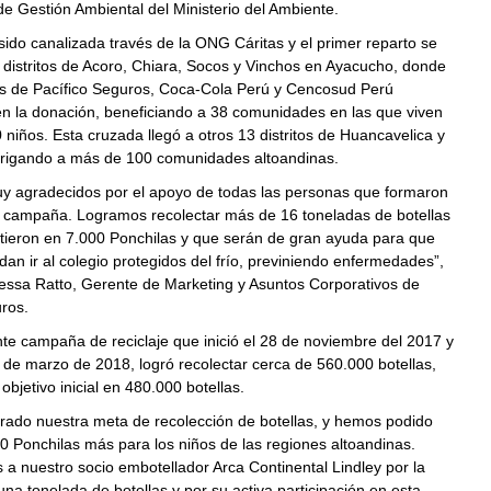
de Gestión Ambiental del Ministerio del Ambiente.
ido canalizada través de la ONG Cáritas y el primer reparto se
s distritos de Acoro, Chiara, Socos y Vinchos en Ayacucho, donde
s de Pacífico Seguros, Coca-Cola Perú y Cencosud Perú
en la donación, beneficiando a 38 comunidades en las que viven
niños. Esta cruzada llegó a otros 13 distritos de Huancavelica y
rigando a más de 100 comunidades altoandinas.
 agradecidos por el apoyo de todas las personas que formaron
a campaña. Logramos recolectar más de 16 toneladas de botellas
rtieron en 7.000 Ponchilas y que serán de gran ayuda para que
dan ir al colegio protegidos del frío, previniendo enfermedades”,
ssa Ratto, Gerente de Marketing y Asuntos Corporativos de
ros.
te campaña de reciclaje que inició el 28 de noviembre del 2017 y
 de marzo de 2018, logró recolectar cerca de 560.000 botellas,
objetivo inicial en 480.000 botellas.
ado nuestra meta de recolección de botellas, y hemos podido
0 Ponchilas más para los niños de las regiones altoandinas.
 nuestro socio embotellador Arca Continental Lindley por la
na tonelada de botellas y por su activa participación en esta