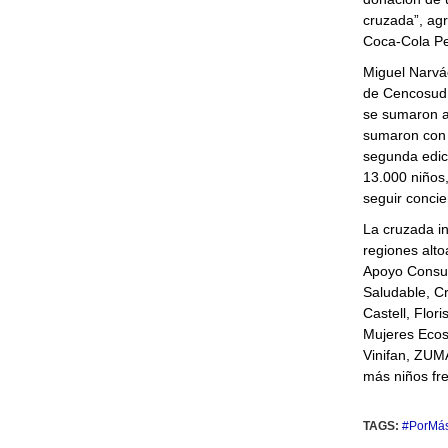
cruzada”, agr
Coca-Cola Pe
Miguel Narváe
de Cencosud 
se sumaron a 
sumaron con d
segunda edic
13.000 niños,
seguir concie
La cruzada in
regiones alto
Apoyo Consul
Saludable, Cr
Castell, Flo
Mujeres Ecoso
Vinifan, ZUM
más niños fr
TAGS:
#PorMás