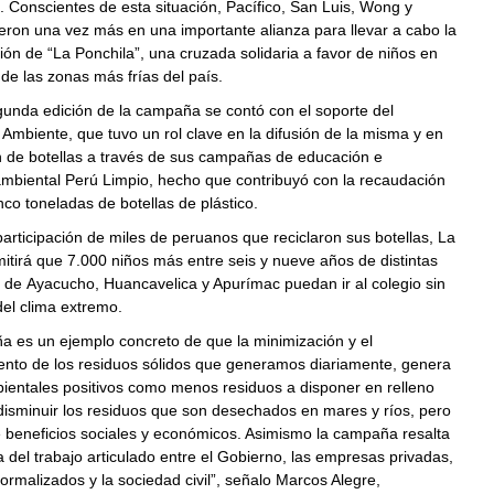
 Conscientes de esta situación, Pacífico, San Luis, Wong y
eron una vez más en una importante alianza para llevar a cabo la
ón de “La Ponchila”, una cruzada solidaria a favor de niños en
de las zonas más frías del país.
gunda edición de la campaña se contó con el soporte del
l Ambiente, que tuvo un rol clave en la difusión de la misma y en
n de botellas a través de sus campañas de educación e
ambiental Perú Limpio, hecho que contribuyó con la recaudación
co toneladas de botellas de plástico.
participación de miles de peruanos que reciclaron sus botellas, La
itirá que 7.000 niños más entre seis y nueve años de distintas
de Ayacucho, Huancavelica y Apurímac puedan ir al colegio sin
del clima extremo.
a es un ejemplo concreto de que la minimización y el
nto de los residuos sólidos que generamos diariamente, genera
ientales positivos como menos residuos a disponer en relleno
 disminuir los residuos que son desechados en mares y ríos, pero
 beneficios sociales y económicos. Asimismo la campaña resalta
a del trabajo articulado entre el Gobierno, las empresas privadas,
formalizados y la sociedad civil”, señalo Marcos Alegre,