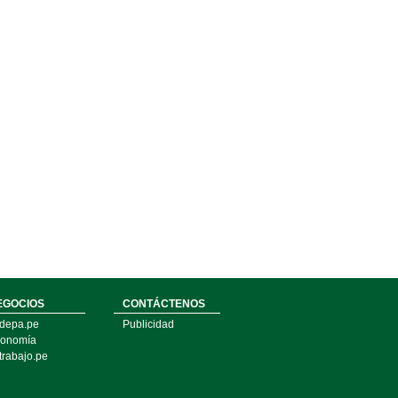
EGOCIOS
CONTÁCTENOS
depa.pe
Publicidad
onomía
trabajo.pe