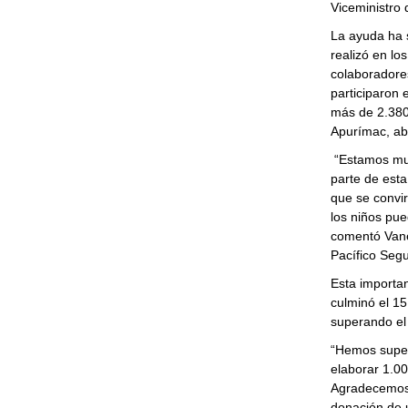
Viceministro 
La ayuda ha s
realizó en lo
colaboradore
participaron 
más de 2.380 
Apurímac, ab
“Estamos muy
parte de est
que se convi
los niños pue
comentó Vane
Pacífico Segu
Esta importan
culminó el 15
superando el 
“Hemos super
elaborar 1.00
Agradecemos a
donación de u