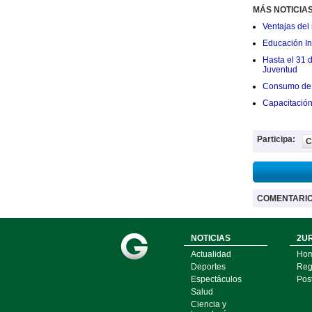
MÁS NOTICIA
Ventajas del 
Educación Ini
Hasta el 31 
Juventud
Consumo de 
Capacitació
Participa:
C
COMENTARI
NOTICIAS
2UR
Actualidad
Ho
Deportes
Regí
Espectáculos
Pos
Salud
Ciencia y