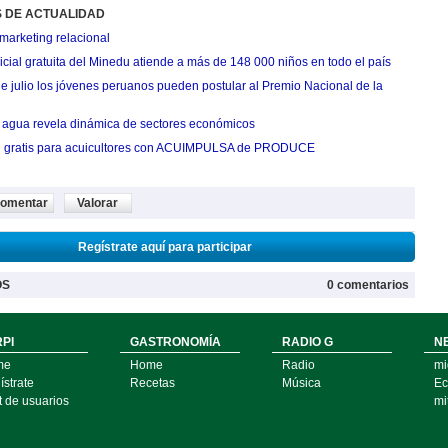
S DE ACTUALIDAD
marketing relacional
cial gratuita del Minedu atiende a más de 148 000 niños en todo el país
de julio los jóvenes peruanos pueden postular al Premio Nacional de la
agua revela dinámica de sectores económicos
n gratis para acuicultores con ACUIMPULSA de PRODUCE
omentar
Valorar
Regístrate aquí para participar
OS
0 comentarios
PI
GASTRONOMÍA
RADIO G
N
me
Home
Radio
mi
strate
Recetas
Música
Ec
t de usuarios
mi