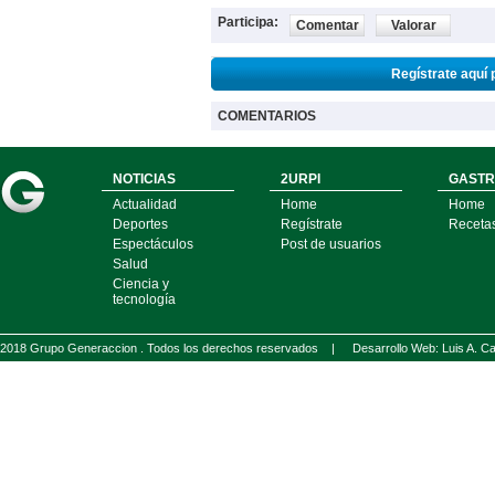
Participa:
Comentar
Valorar
Regístrate aquí 
COMENTARIOS
NOTICIAS
2URPI
GASTR
Actualidad
Home
Home
Deportes
Regístrate
Receta
Espectáculos
Post de usuarios
Salud
Ciencia y
tecnología
2018 Grupo Generaccion . Todos los derechos reservados |
Desarrollo Web: Luis A.