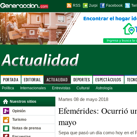
RSS
2urpi
Facebook
Twi
PORTADA
EDITORIAL
ACTUALIDAD
DEPORTES
ESPECTÁCULOS
TECN
Política
Internacionales
Entrevistas
Cultural
Astrología
Martes 08 de mayo 2018
Nuestros sitios
Efemérides: Ocurrió u
Opinión
mayo
Turismo
Notas de prensa
Sepa que pasó un día como hoy en el P
Encuestas