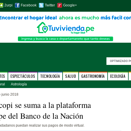
2urpi
Facebook
Twitter
Google+
TES
ESPECTÁCULOS
TECNOLOGÍA
SALUD
GASTRONOMÍA
ECOLOGÍA
ural
Astrología
 junio 2018
copi se suma a la plataforma
pe del Banco de la Nación
udadanos puedan realizar sus pagos de modo virtual.