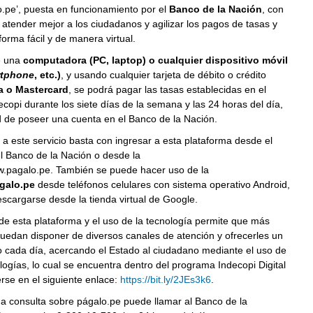
o.pe’, puesta en funcionamiento por el
Banco de la Nación
, con
e atender mejor a los ciudadanos y agilizar los pagos de tasas y
orma fácil y de manera virtual.
e una
computadora (PC, laptop) o cualquier dispositivo móvil
tphone
, etc.)
, y usando cualquier tarjeta de débito o crédito
a o Mastercard
, se podrá pagar las tasas establecidas en el
copi durante los siete días de la semana y las 24 horas del día,
d de poseer una cuenta en el Banco de la Nación.
a este servicio basta con ingresar a esta plataforma desde el
l Banco de la Nación o desde la
w.pagalo.pe. También se puede hacer uso de la
galo.pe
desde teléfonos celulares con sistema operativo Android,
scargarse desde la tienda virtual de Google.
 de esta plataforma y el uso de la tecnología permite que más
uedan disponer de diversos canales de atención y ofrecerles un
o cada día, acercando el Estado al ciudadano mediante el uso de
ogías, lo cual se encuentra dentro del programa Indecopi Digital
rse en el siguiente enlace:
https://bit.ly/2JEs3k6
.
na consulta sobre págalo.pe puede llamar al Banco de la