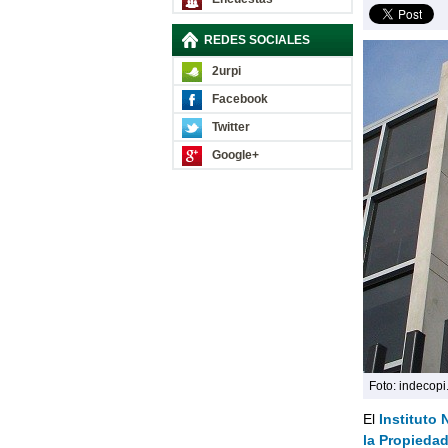
REDES SOCIALES
2urpi
Facebook
Twitter
Google+
Foto: indecopi
El
Instituto
la Propiedad