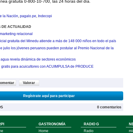
línea gratuita 0-800-10-700, las 24 horas del día.
e la Nación
,
pagalo.pe
,
Indecopi
S DE ACTUALIDAD
marketing relacional
cial gratuita del Minedu atiende a más de 148 000 niños en todo el país
de julio los jóvenes peruanos pueden postular al Premio Nacional de la
agua revela dinámica de sectores económicos
n gratis para acuicultores con ACUIMPULSA de PRODUCE
omentar
Valorar
Regístrate aquí para participar
OS
0 comentarios
PI
GASTRONOMÍA
RADIO G
N
me
Home
Radio
mi