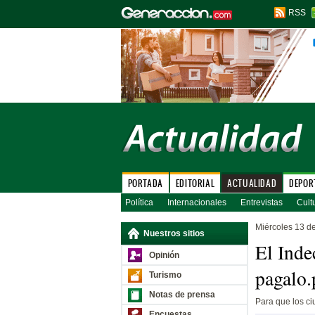
RSS
PORTADA
EDITORIAL
ACTUALIDAD
DEPOR
Política
Internacionales
Entrevistas
Cult
Miércoles 13 de
Nuestros sitios
El Inde
Opinión
pagalo.
Turismo
Notas de prensa
Para que los ci
Encuestas