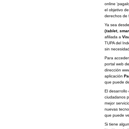
online ‘pagal
el objetivo d
derechos de f
Ya sea desd
(
tablet
,
smar
afiliada a
Vis
TUPA del Inde
sin necesida
Para acceder 
portal web de
dirección ww
aplicación
Pa
que puede de
El desarrollo
ciudadanos p
mejor servici
nuevas tecnol
que puede ve
Si tiene algu