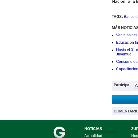
Nación, a la 
TAGS:
Banco d
MÁS NOTICIA
Ventajas del 
Educación Ini
Hasta el 31 
Juventud
Consumo de 
Capacitació
Participa:
C
COMENTARI
NOTICIAS
2UR
Actualidad
Ho